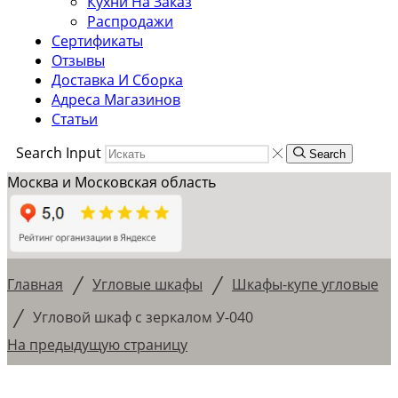
Кухни На Заказ
Распродажи
Сертификаты
Отзывы
Доставка И Сборка
Адреса Магазинов
Статьи
Search Input
Search
Москва и Московская область
/
/
Главная
Угловые шкафы
Шкафы-купе угловые
/
Угловой шкаф с зеркалом У-040
На предыдущую страницу