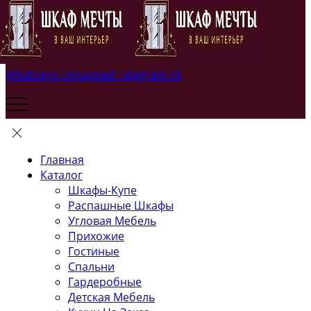
Whatsapp
Untapped
Telegram
Vk
Главная
Каталог
Шкафы-Купе
Распашные Шкафы
Угловая Мебель
Прихожие
Гостиные
Спальни
Гардеробные
Детская Мебель