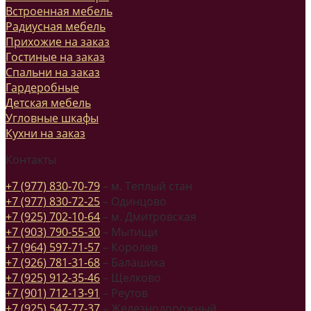
Встроенная мебель
Радиусная мебель
Прихожие на заказ
Гостиные на заказ
Спальни на заказ
Гардеробные
Детская мебель
Угловные шкафы
Кухни на заказ
Контакты
+7 (977) 830-70-79
– м. Теплый стан
+7 (977) 830-72-25
– Одинцово
+7 (925) 702-10-64
– м. Дмитровская
+7 (903) 790-55-30
– Мытищи
+7 (964) 597-71-57
– Королев
+7 (926) 781-31-68
– Балашиха
+7 (925) 912-35-46
– Щелково
+7 (901) 712-13-91
– Реутов
+7 (925) 547-77-37
– Железнодорожный