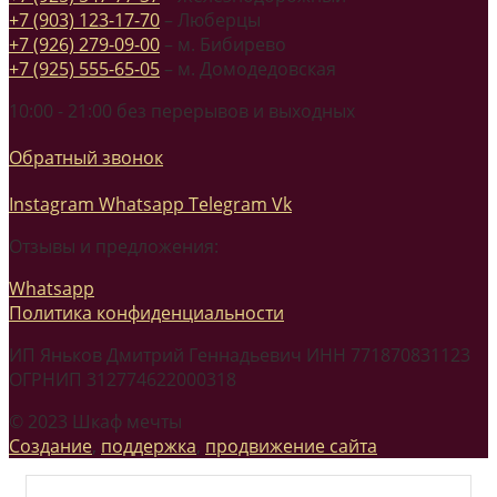
+7 (903) 123-17-70
– Люберцы
+7 (926) 279-09-00
– м. Бибирево
+7 (925) 555-65-05
– м. Домодедовская
10:00 - 21:00 без перерывов и выходных
Обратный звонок
Instagram
Whatsapp
Telegram
Vk
Отзывы и предложения:
Whatsapp
Политика конфиденциальности
ИП Яньков Дмитрий Геннадьевич ИНН 771870831123
ОГРНИП 312774622000318
© 2023 Шкаф мечты
Создание
,
поддержка
,
продвижение сайта