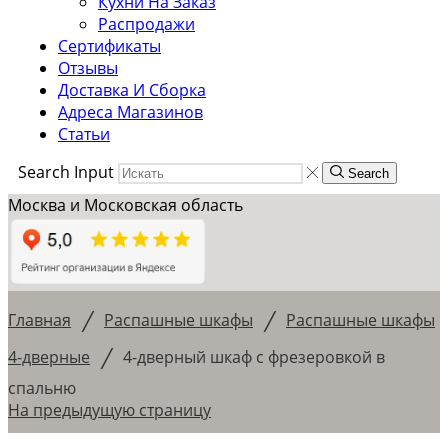
Кухни На Заказ
Распродажи
Сертификаты
Отзывы
Доставка И Сборка
Адреса Магазинов
Статьи
Search Input
Search
Москва и Московская область
/
/
Главная
Распашные шкафы
Распашные шкафы
/
4-дверные
4-дверный шкаф с фрезеровкой в
спальню
На предыдущую страницу