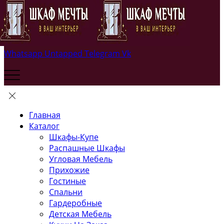
Whatsapp
Untapped
Telegram
Vk
Главная
Каталог
Шкафы-Купе
Распашные Шкафы
Угловая Мебель
Прихожие
Гостиные
Спальни
Гардеробные
Детская Мебель