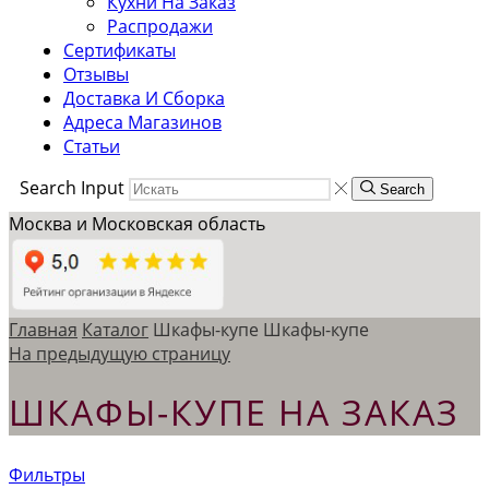
Кухни На Заказ
Распродажи
Сертификаты
Отзывы
Доставка И Сборка
Адреса Магазинов
Статьи
Search Input
Search
Москва и Московская область
Главная
Каталог
Шкафы-купе
Шкафы-купе
На предыдущую страницу
ШКАФЫ-КУПЕ НА ЗАКАЗ
Фильтры