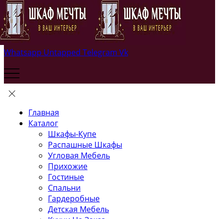
Whatsapp
Untapped
Telegram
Vk
Главная
Каталог
Шкафы-Купе
Распашные Шкафы
Угловая Мебель
Прихожие
Гостиные
Спальни
Гардеробные
Детская Мебель