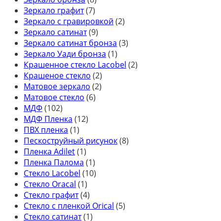
Зеркало графит
(7)
Зеркало с гравировкой
(2)
Зеркало сатинат
(9)
Зеркало сатинат бронза
(3)
Зеркало Уади бронза
(1)
Крашенное стекло Lacobel
(2)
Крашеное стекло
(2)
Матовое зеркало
(2)
Матовое стекло
(6)
МДФ
(102)
МДФ Пленка
(12)
ПВХ пленка
(1)
Пескоструйный рисунок
(8)
Пленка Adilet
(1)
Пленка Палома
(1)
Стекло Lacobel
(10)
Стекло Oracal
(1)
Стекло графит
(4)
Стекло с пленкой Orical
(5)
Стекло сатинат
(1)