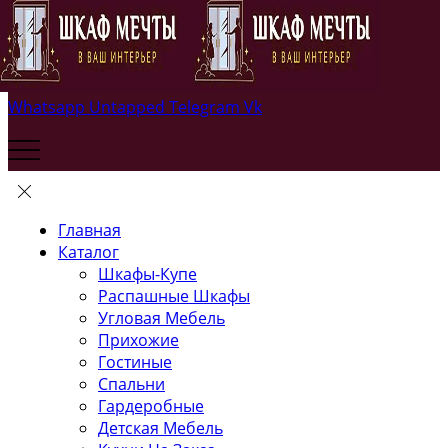
Whatsapp
Untapped
Telegram
Vk
Главная
Каталог
Шкафы-Купе
Распашные Шкафы
Угловая Мебель
Прихожие
Гостиные
Спальни
Гардеробные
Детская Мебель