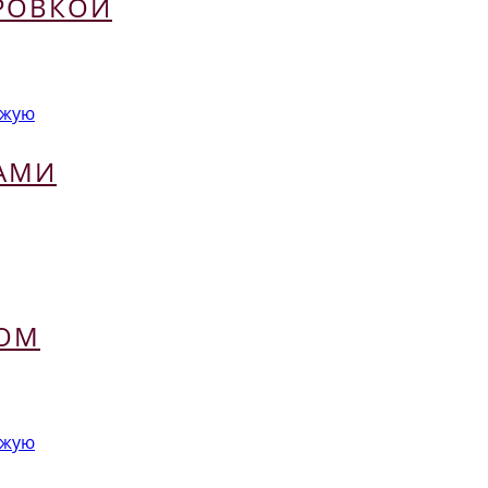
РОВКОЙ
ожую
АМИ
ФОМ
ожую