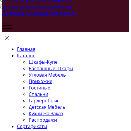
Whatsapp
Untapped
Telegram
Vk
Главная
Каталог
Шкафы-Купе
Распашные Шкафы
Угловая Мебель
Прихожие
Гостиные
Спальни
Гардеробные
Детская Мебель
Кухни На Заказ
Распродажи
Сертификаты