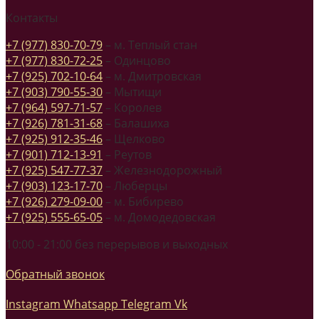
Контакты
+7 (977) 830-70-79
– м. Теплый стан
+7 (977) 830-72-25
– Одинцово
+7 (925) 702-10-64
– м. Дмитровская
+7 (903) 790-55-30
– Мытищи
+7 (964) 597-71-57
– Королев
+7 (926) 781-31-68
– Балашиха
+7 (925) 912-35-46
– Щелково
+7 (901) 712-13-91
– Реутов
+7 (925) 547-77-37
– Железнодорожный
+7 (903) 123-17-70
– Люберцы
+7 (926) 279-09-00
– м. Бибирево
+7 (925) 555-65-05
– м. Домодедовская
10:00 - 21:00 без перерывов и выходных
Обратный звонок
Instagram
Whatsapp
Telegram
Vk