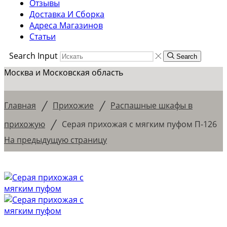
Отзывы
Доставка И Сборка
Адреса Магазинов
Статьи
Search Input
Search
Москва и Московская область
/
/
Главная
Прихожие
Распашные шкафы в
/
прихожую
Серая прихожая с мягким пуфом П-126
На предыдущую страницу