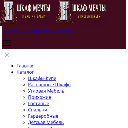
Whatsapp
Untapped
Telegram
Vk
Главная
Каталог
Шкафы-Купе
Распашные Шкафы
Угловая Мебель
Прихожие
Гостиные
Спальни
Гардеробные
Детская Мебель