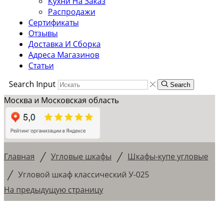
Кухни На Заказ
Распродажи
Сертификаты
Отзывы
Доставка И Сборка
Адреса Магазинов
Статьи
Search Input
Search
Москва и Московская область
/
/
Главная
Угловые шкафы
Шкафы-купе угловые
/
Угловой шкаф классический У-025
На предыдущую страницу