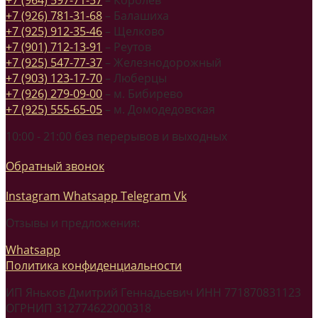
+7 (926) 781-31-68
– Балашиха
+7 (925) 912-35-46
– Щелково
+7 (901) 712-13-91
– Реутов
+7 (925) 547-77-37
– Железнодорожный
+7 (903) 123-17-70
– Люберцы
+7 (926) 279-09-00
– м. Бибирево
+7 (925) 555-65-05
– м. Домодедовская
10:00 - 21:00 без перерывов и выходных
Обратный звонок
Instagram
Whatsapp
Telegram
Vk
Отзывы и предложения:
Whatsapp
Политика конфиденциальности
ИП Яньков Дмитрий Геннадьевич ИНН 771870831123
ОГРНИП 312774622000318