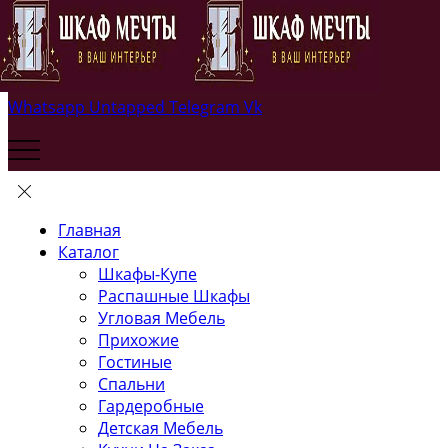
Whatsapp
Untapped
Telegram
Vk
Главная
Каталог
Шкафы-Купе
Распашные Шкафы
Угловая Мебель
Прихожие
Гостиные
Спальни
Гардеробные
Детская Мебель