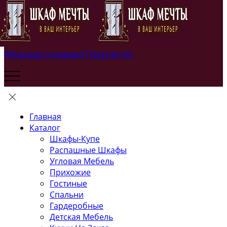
Whatsapp
Untapped
Telegram
Vk
Главная
Каталог
Шкафы-Купе
Распашные Шкафы
Угловая Мебель
Прихожие
Гостиные
Спальни
Гардеробные
Детская Мебель