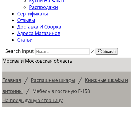
Кухни На Заказ
Распродажи
Сертификаты
Отзывы
Доставка И Сборка
Адреса Магазинов
Статьи
Search Input
Search
Москва и Московская область
/
/
Главная
Распашные шкафы
Книжные шкафы и
/
витрины
Мебель в гостиную Г-158
На предыдущую страницу