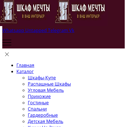
Whatsapp
Untapped
Telegram
Vk
Главная
Каталог
Шкафы-Купе
Распашные Шкафы
Угловая Мебель
Прихожие
Гостиные
Спальни
Гардеробные
Детская Мебель