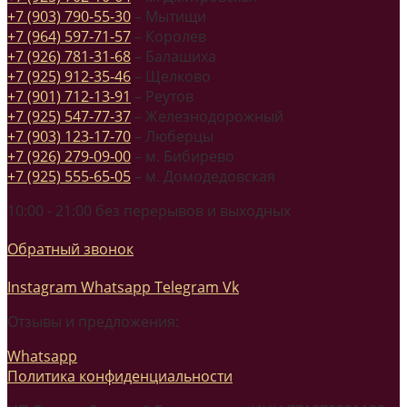
+7 (903) 790-55-30
– Мытищи
+7 (964) 597-71-57
– Королев
+7 (926) 781-31-68
– Балашиха
+7 (925) 912-35-46
– Щелково
+7 (901) 712-13-91
– Реутов
+7 (925) 547-77-37
– Железнодорожный
+7 (903) 123-17-70
– Люберцы
+7 (926) 279-09-00
– м. Бибирево
+7 (925) 555-65-05
– м. Домодедовская
10:00 - 21:00 без перерывов и выходных
Обратный звонок
Instagram
Whatsapp
Telegram
Vk
Отзывы и предложения:
Whatsapp
Политика конфиденциальности