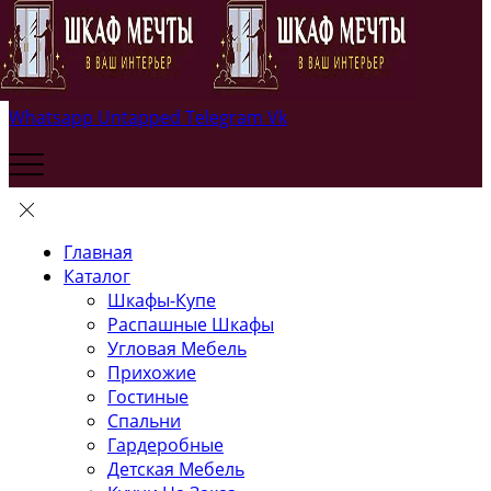
Whatsapp
Untapped
Telegram
Vk
Главная
Каталог
Шкафы-Купе
Распашные Шкафы
Угловая Мебель
Прихожие
Гостиные
Спальни
Гардеробные
Детская Мебель