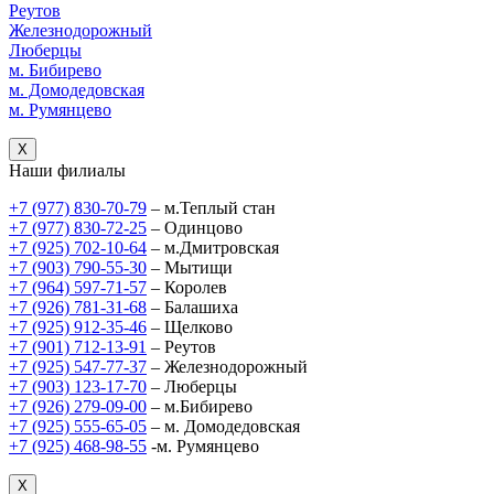
Реутов
Железнодорожный
Люберцы
м. Бибирево
м. Домодедовская
м. Румянцево
X
Наши филиалы
+7 (977) 830-70-79
– м.Теплый стан
+7 (977) 830-72-25
– Одинцово
+7 (925) 702-10-64
– м.Дмитровская
+7 (903) 790-55-30
– Мытищи
+7 (964) 597-71-57
– Королев
+7 (926) 781-31-68
– Балашиха
+7 (925) 912-35-46
– Щелково
+7 (901) 712-13-91
– Реутов
+7 (925) 547-77-37
– Железнодорожный
+7 (903) 123-17-70
– Люберцы
+7 (926) 279-09-00
– м.Бибирево
+7 (925) 555-65-05
– м. Домодедовская
+7 (925) 468-98-55
-м. Румянцево
X