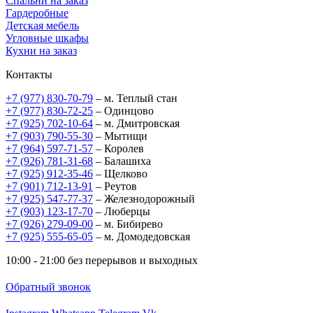
Спальни на заказ
Гардеробные
Детская мебель
Угловные шкафы
Кухни на заказ
Контакты
+7 (977) 830-70-79
– м. Теплый стан
+7 (977) 830-72-25
– Одинцово
+7 (925) 702-10-64
– м. Дмитровская
+7 (903) 790-55-30
– Мытищи
+7 (964) 597-71-57
– Королев
+7 (926) 781-31-68
– Балашиха
+7 (925) 912-35-46
– Щелково
+7 (901) 712-13-91
– Реутов
+7 (925) 547-77-37
– Железнодорожный
+7 (903) 123-17-70
– Люберцы
+7 (926) 279-09-00
– м. Бибирево
+7 (925) 555-65-05
– м. Домодедовская
10:00 - 21:00 без перерывов и выходных
Обратный звонок