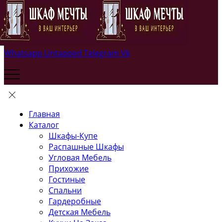
Whatsapp
Untapped
Telegram
Vk
Главная
Каталог
Шкафы-Купе
Распашные Шкафы
Угловая Мебель
Прихожие
Гостиные
Спальни
Гардеробные
Детская Мебель