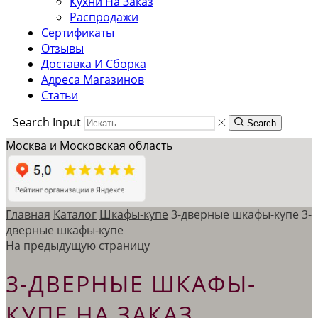
Кухни На Заказ
Распродажи
Сертификаты
Отзывы
Доставка И Сборка
Адреса Магазинов
Статьи
Search Input
Search
Москва и Московская область
Главная
Каталог
Шкафы-купе
3-дверные шкафы-купе
3-
дверные шкафы-купе
На предыдущую страницу
3-ДВЕРНЫЕ ШКАФЫ-
КУПЕ НА ЗАКАЗ