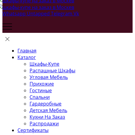
Whatsapp
Untapped
Telegram
Vk
Главная
Каталог
Шкафы-Купе
Распашные Шкафы
Угловая Мебель
Прихожие
Гостиные
Спальни
Гардеробные
Детская Мебель
Кухни На Заказ
Распродажи
Сертификаты