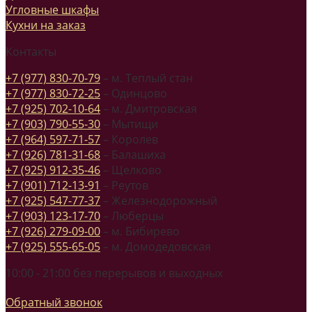
Угловные шкафы
Кухни на заказ
Контакты
+7 (977) 830-70-79
– м. Теплый стан
+7 (977) 830-72-25
– Одинцово
+7 (925) 702-10-64
– м. Дмитровская
+7 (903) 790-55-30
– Мытищи
+7 (964) 597-71-57
– Королев
+7 (926) 781-31-68
– Балашиха
+7 (925) 912-35-46
– Щелково
+7 (901) 712-13-91
– Реутов
+7 (925) 547-77-37
– Железнодорожный
+7 (903) 123-17-70
– Люберцы
+7 (926) 279-09-00
– м. Бибирево
+7 (925) 555-65-05
– м. Домодедовская
10:00 - 21:00 без перерывов и выходных
Обратный звонок