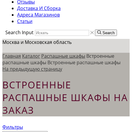
Отзывы
Доставка И Сборка
Адреса Магазинов
Статьи
Search Input
Search
Москва и Московская область
Главная
Каталог
Распашные шкафы
Встроенные
распашные шкафы
Встроенные распашные шкафы
На предыдущую страницу
ВСТРОЕННЫЕ
РАСПАШНЫЕ ШКАФЫ НА
ЗАКАЗ
Фильтры