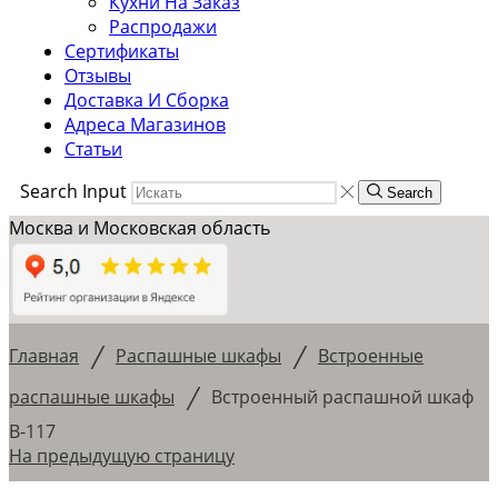
Кухни На Заказ
Распродажи
Сертификаты
Отзывы
Доставка И Сборка
Адреса Магазинов
Статьи
Search Input
Search
Москва и Московская область
/
/
Главная
Распашные шкафы
Встроенные
/
распашные шкафы
Встроенный распашной шкаф
В-117
На предыдущую страницу