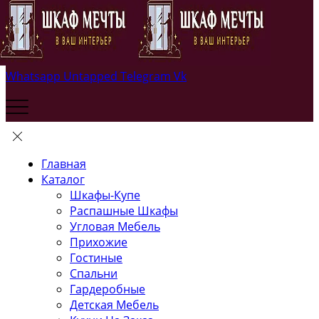
Whatsapp
Untapped
Telegram
Vk
Главная
Каталог
Шкафы-Купе
Распашные Шкафы
Угловая Мебель
Прихожие
Гостиные
Спальни
Гардеробные
Детская Мебель