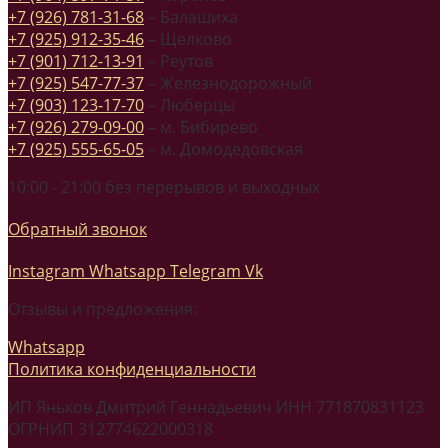
+7 (926) 781-31-68
– Балашиха
+7 (925) 912-35-46
– Щелково
+7 (901) 712-13-91
– Реутов
+7 (925) 547-77-37
– Железнодорожный
+7 (903) 123-17-70
– Люберцы
+7 (926) 279-09-00
– м. Бибирево
+7 (925) 555-65-05
– м. Домодедовская
10:00 - 21:00 без перерывов и выходных
Обратный звонок
Instagram
Whatsapp
Telegram
Vk
Отзывы и предложения:
Whatsapp
Политика конфиденциальности
ИП Яньков Дмитрий Геннадьевич ИНН 771870831123
ОГРНИП 312774622000318