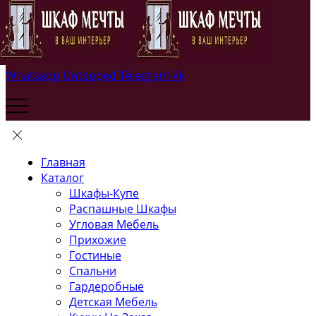
Whatsapp
Untapped
Telegram
Vk
Главная
Каталог
Шкафы-Купе
Распашные Шкафы
Угловая Мебель
Прихожие
Гостиные
Спальни
Гардеробные
Детская Мебель