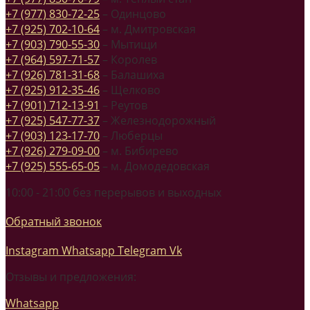
+7 (977) 830-72-25
– Одинцово
+7 (925) 702-10-64
– м. Дмитровская
+7 (903) 790-55-30
– Мытищи
+7 (964) 597-71-57
– Королев
+7 (926) 781-31-68
– Балашиха
+7 (925) 912-35-46
– Щелково
+7 (901) 712-13-91
– Реутов
+7 (925) 547-77-37
– Железнодорожный
+7 (903) 123-17-70
– Люберцы
+7 (926) 279-09-00
– м. Бибирево
+7 (925) 555-65-05
– м. Домодедовская
10:00 - 21:00 без перерывов и выходных
Обратный звонок
Instagram
Whatsapp
Telegram
Vk
Отзывы и предложения:
Whatsapp