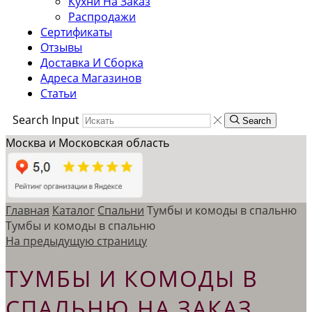
Кухни На Заказ
Распродажи
Сертификаты
Отзывы
Доставка И Сборка
Адреса Магазинов
Статьи
Search Input
Search
Москва и Московская область
Главная
Каталог
Спальни
Тумбы и комоды в спальню
Тумбы и комоды в спальню
На предыдущую страницу
ТУМБЫ И КОМОДЫ В
СПАЛЬНЮ НА ЗАКАЗ