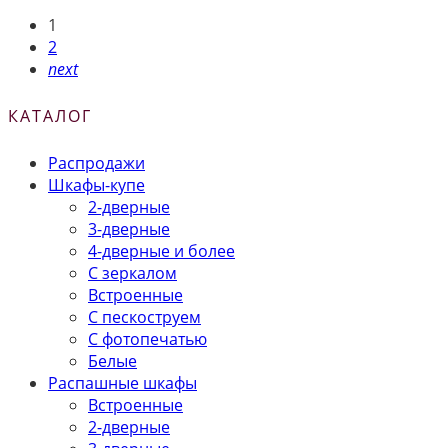
1
2
next
КАТАЛОГ
Распродажи
Шкафы-купе
2-дверные
3-дверные
4-дверные и более
С зеркалом
Встроенные
С пескоструем
С фотопечатью
Белые
Распашные шкафы
Встроенные
2-дверные