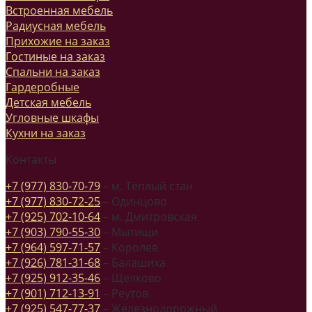
Встроенная мебель
Радиусная мебель
Прихожие на заказ
Гостиные на заказ
Спальни на заказ
Гардеробные
Детская мебель
Угловные шкафы
Кухни на заказ
Контакты
+7 (977) 830-70-79
– м. Теплый стан
+7 (977) 830-72-25
– Одинцово
+7 (925) 702-10-64
– м. Дмитровская
+7 (903) 790-55-30
– Мытищи
+7 (964) 597-71-57
– Королев
+7 (926) 781-31-68
– Балашиха
+7 (925) 912-35-46
– Щелково
+7 (901) 712-13-91
– Реутов
+7 (925) 547-77-37
– Железнодорожный