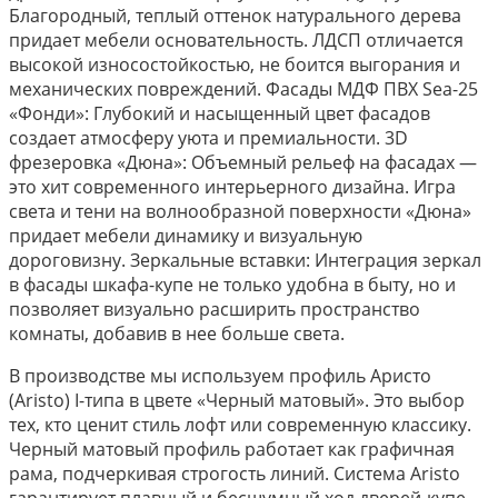
Благородный, теплый оттенок натурального дерева
придает мебели основательность. ЛДСП отличается
высокой износостойкостью, не боится выгорания и
механических повреждений. Фасады МДФ ПВХ Sea-25
«Фонди»: Глубокий и насыщенный цвет фасадов
создает атмосферу уюта и премиальности. 3D
фрезеровка «Дюна»: Объемный рельеф на фасадах —
это хит современного интерьерного дизайна. Игра
света и тени на волнообразной поверхности «Дюна»
придает мебели динамику и визуальную
дороговизну. Зеркальные вставки: Интеграция зеркал
в фасады шкафа-купе не только удобна в быту, но и
позволяет визуально расширить пространство
комнаты, добавив в нее больше света.
В производстве мы используем профиль Аристо
(Aristo) I-типа в цвете «Черный матовый». Это выбор
тех, кто ценит стиль лофт или современную классику.
Черный матовый профиль работает как графичная
рама, подчеркивая строгость линий. Система Aristo
гарантирует плавный и бесшумный ход дверей-купе