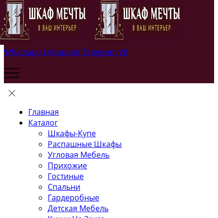
Whatsapp
Untapped
Telegram
Vk
Главная
Каталог
Шкафы-Купе
Распашные Шкафы
Угловая Мебель
Прихожие
Гостиные
Спальни
Гардеробные
Детская Мебель