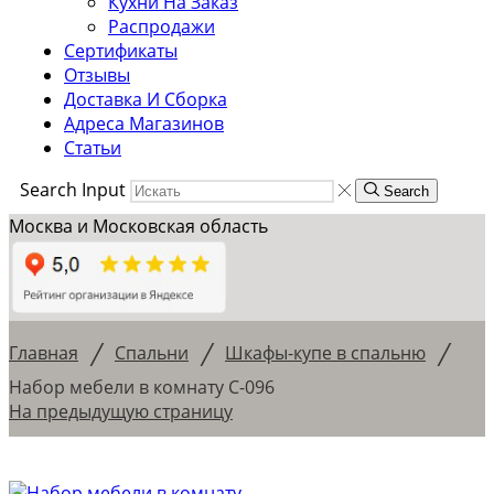
Кухни На Заказ
Распродажи
Сертификаты
Отзывы
Доставка И Сборка
Адреса Магазинов
Статьи
Search Input
Search
Москва и Московская область
/
/
/
Главная
Спальни
Шкафы-купе в спальню
Набор мебели в комнату С-096
На предыдущую страницу