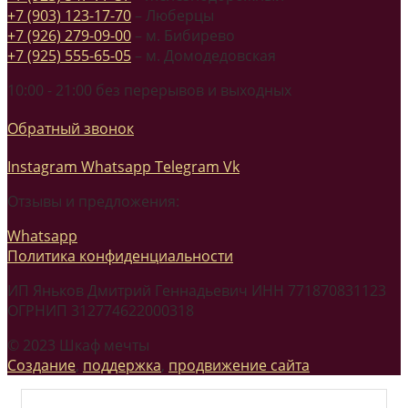
+7 (903) 123-17-70
– Люберцы
+7 (926) 279-09-00
– м. Бибирево
+7 (925) 555-65-05
– м. Домодедовская
10:00 - 21:00 без перерывов и выходных
Обратный звонок
Instagram
Whatsapp
Telegram
Vk
Отзывы и предложения:
Whatsapp
Политика конфиденциальности
ИП Яньков Дмитрий Геннадьевич ИНН 771870831123
ОГРНИП 312774622000318
© 2023 Шкаф мечты
Создание
,
поддержка
,
продвижение сайта