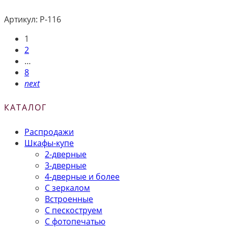
Артикул:
Р-116
1
2
…
8
next
КАТАЛОГ
Распродажи
Шкафы-купе
2-дверные
3-дверные
4-дверные и более
С зеркалом
Встроенные
С пескоструем
С фотопечатью