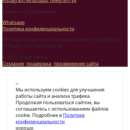
Instagram
Whatsapp
Telegram
Vk
Отзывы и предложения:
Whatsapp
Политика конфиденциальности
ИП Яньков Дмитрий Геннадьевич ИНН 771870831123
ОГРНИП 312774622000318
© 2023 Шкаф мечты
Создание
,
поддержка
,
продвижение сайта
Мы используем cookies для улучшения
работы сайта и анализа трафика.
Продолжая пользоваться сайтом, вы
соглашаетесь с использованием файлов
cookie. Подробнее в
Политике
конфиденциальности
хорошо