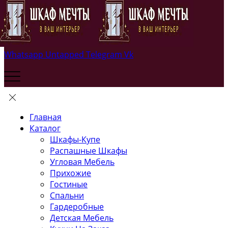
Whatsapp
Untapped
Telegram
Vk
Главная
Каталог
Шкафы-Купе
Распашные Шкафы
Угловая Мебель
Прихожие
Гостиные
Спальни
Гардеробные
Детская Мебель