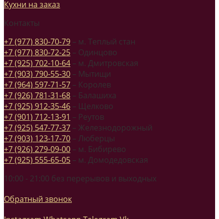
Кухни на заказ
Контакты
+7 (977) 830-70-79
– м. Теплый стан
+7 (977) 830-72-25
– Одинцово
+7 (925) 702-10-64
– м. Дмитровская
+7 (903) 790-55-30
– Мытищи
+7 (964) 597-71-57
– Королев
+7 (926) 781-31-68
– Балашиха
+7 (925) 912-35-46
– Щелково
+7 (901) 712-13-91
– Реутов
+7 (925) 547-77-37
– Железнодорожный
+7 (903) 123-17-70
– Люберцы
+7 (926) 279-09-00
– м. Бибирево
+7 (925) 555-65-05
– м. Домодедовская
10:00 - 21:00 без перерывов и выходных
Обратный звонок