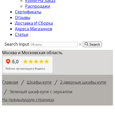
Кухни На Заказ
Распродажи
Сертификаты
Отзывы
Доставка И Сборка
Адреса Магазинов
Статьи
Search Input
Search
Москва и Московская область
/
/
Главная
Шкафы-купе
2-дверные шкафы-купе
/
Зеленый шкаф-купе с зеркалом
На предыдущую страницу