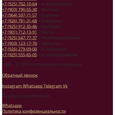
+7 (925) 702-10-64
– м. Дмитровская
+7 (903) 790-55-30
– Мытищи
+7 (964) 597-71-57
– Королев
+7 (926) 781-31-68
– Балашиха
+7 (925) 912-35-46
– Щелково
+7 (901) 712-13-91
– Реутов
+7 (925) 547-77-37
– Железнодорожный
+7 (903) 123-17-70
– Люберцы
+7 (926) 279-09-00
– м. Бибирево
+7 (925) 555-65-05
– м. Домодедовская
10:00 - 21:00 без перерывов и выходных
Обратный звонок
Instagram
Whatsapp
Telegram
Vk
Отзывы и предложения:
Whatsapp
Политика конфиденциальности