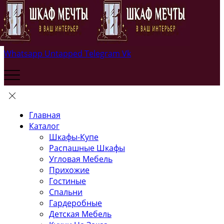
Whatsapp
Untapped
Telegram
Vk
Главная
Каталог
Шкафы-Купе
Распашные Шкафы
Угловая Мебель
Прихожие
Гостиные
Спальни
Гардеробные
Детская Мебель