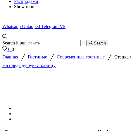
Распродажи
Show more
Whatsapp
Untapped
Telegram
Vk
Search input
Search
0
0
/
/
/
Главная
Гостиные
Современные гостиные
Стенка 
На предыдущую страницу