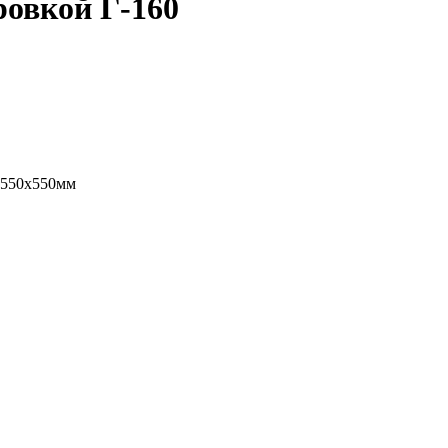
ровкой Г-160
2550х550мм