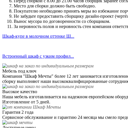
Перед сборкой с 8.00 до 21.00 часов сборщик заранее сог
Место для сборки должно быть свободно.
Покупателю необходимо принять меры во избежание пор
Не забудьте предоставить сборщику дизайн-проект (чертё
Вынос мусора по договоренности со сборщиком.
За неровность полов и неровность стен компания ответс
Шкаф-купе в молочном оттенке Ш...
Встроенный шкаф с узким профил...
Мебель под ключ
Компания "Шкаф Мечты" более 12 лет занимается изготовлением
сборку выполняют наши высококвалифицированные сотрудник
Высокое качество
Наша мебель изготавливается на надежном европейском оборудо
Изготовление от 5 дней.
Гарантия 2 года
Сервисное обслуживание и гарантию 24 месяца мы смело пред
Доступные цены