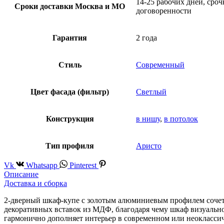
14-25 рабочих дней, сроч
Сроки доставки Москва и МО
договоренности
Гарантия
2 года
Стиль
Современный
Цвет фасада (фильтр)
Светлый
Конструкция
в нишу
,
в потолок
Тип профиля
Аристо
Vk
Whatsapp
Pinterest
Описание
Доставка и сборка
2-дверный шкаф-купе с золотым алюминиевым профилем сочета
декоративных вставок из МДФ, благодаря чему шкаф визуально
гармонично дополняет интерьер в современном или неоклассич