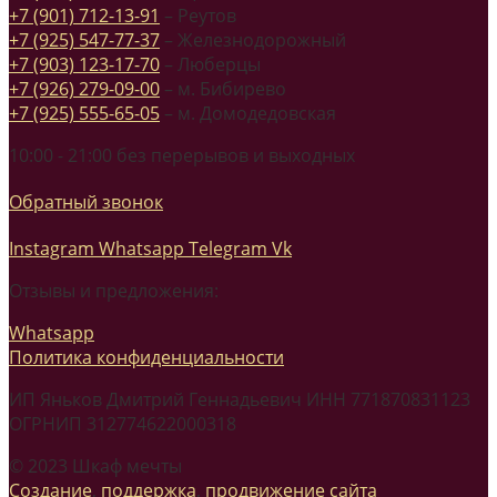
+7 (901) 712-13-91
– Реутов
+7 (925) 547-77-37
– Железнодорожный
+7 (903) 123-17-70
– Люберцы
+7 (926) 279-09-00
– м. Бибирево
+7 (925) 555-65-05
– м. Домодедовская
10:00 - 21:00 без перерывов и выходных
Обратный звонок
Instagram
Whatsapp
Telegram
Vk
Отзывы и предложения:
Whatsapp
Политика конфиденциальности
ИП Яньков Дмитрий Геннадьевич ИНН 771870831123
ОГРНИП 312774622000318
© 2023 Шкаф мечты
Создание
,
поддержка
,
продвижение сайта