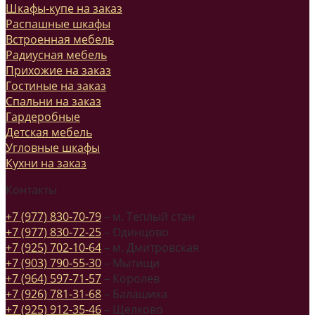
Шкафы-купе на заказ
Распашные шкафы
Встроенная мебель
Радиусная мебель
Прихожие на заказ
Гостиные на заказ
Спальни на заказ
Гардеробные
Детская мебель
Угловные шкафы
Кухни на заказ
Контакты
+7 (977) 830-70-79
– м. Теплый стан
+7 (977) 830-72-25
– Одинцово
+7 (925) 702-10-64
– м. Дмитровская
+7 (903) 790-55-30
– Мытищи
+7 (964) 597-71-57
– Королев
+7 (926) 781-31-68
– Балашиха
+7 (925) 912-35-46
– Щелково