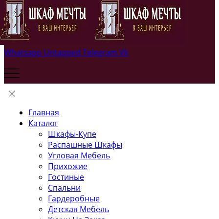
Whatsapp
Untapped
Telegram
Vk
Главная
Каталог
Шкафы-Купе
Распашные Шкафы
Угловая Мебель
Прихожие
Гостиные
Спальни
Гардеробные
Детская Мебель