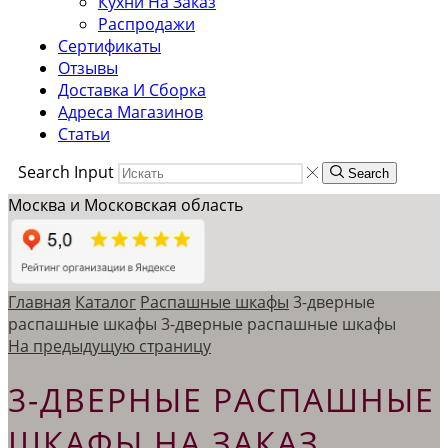
Кухни На Заказ
Распродажи
Сертификаты
Отзывы
Доставка И Сборка
Адреса Магазинов
Статьи
Search Input
Search
Москва и Московская область
Главная
Каталог
Распашные шкафы
3-дверные
распашные шкафы
3-дверные распашные шкафы
На предыдущую страницу
3-ДВЕРНЫЕ РАСПАШНЫЕ
ШКАФЫ НА ЗАКАЗ