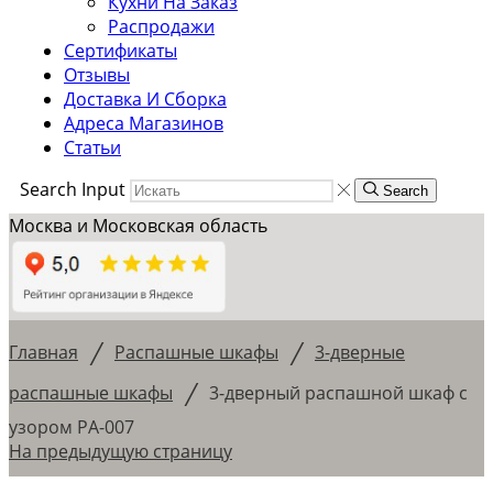
Кухни На Заказ
Распродажи
Сертификаты
Отзывы
Доставка И Сборка
Адреса Магазинов
Статьи
Search Input
Search
Москва и Московская область
/
/
Главная
Распашные шкафы
3-дверные
/
распашные шкафы
3-дверный распашной шкаф с
узором РА-007
На предыдущую страницу