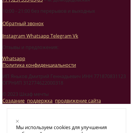
10:00 - 21:00 без перерывов и выходных
Обратный звонок
Instagram
Whatsapp
Telegram
Vk
Отзывы и предложения:
Whatsapp
Политика конфиденциальности
ИП Яньков Дмитрий Геннадьевич ИНН 771870831123
ОГРНИП 312774622000318
© 2023 Шкаф мечты
Создание
,
поддержка
,
продвижение сайта
Мы используем cookies для улучшения