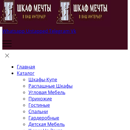
Whatsapp
Untapped
Telegram
Vk
Главная
Каталог
Шкафы-Купе
Распашные Шкафы
Угловая Мебель
Прихожие
Гостиные
Спальни
Гардеробные
Детская Мебель