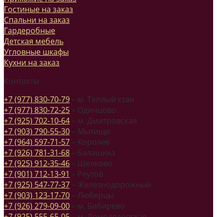
Гостиные на заказ
Спальни на заказ
Гардеробные
Детская мебель
Угловные шкафы
Кухни на заказ
Контакты
+7 (977) 830-70-79
– м. Теплый стан
+7 (977) 830-72-25
– Одинцово
+7 (925) 702-10-64
– м. Дмитровская
+7 (903) 790-55-30
– Мытищи
+7 (964) 597-71-57
– Королев
+7 (926) 781-31-68
– Балашиха
+7 (925) 912-35-46
– Щелково
+7 (901) 712-13-91
– Реутов
+7 (925) 547-77-37
– Железнодорожный
+7 (903) 123-17-70
– Люберцы
+7 (926) 279-09-00
– м. Бибирево
+7 (925) 555-65-05
– м. Домодедовская