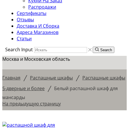
Кухни На Заказ
Распродажи
Сертификаты
Отзывы
Доставка И Сборка
Адреса Магазинов
Статьи
Search Input
Search
Москва и Московская область
/
/
Главная
Распашные шкафы
Распашные шкафы
/
5-дверные и более
Белый распашной шкаф для
мансарды
На предыдущую страницу