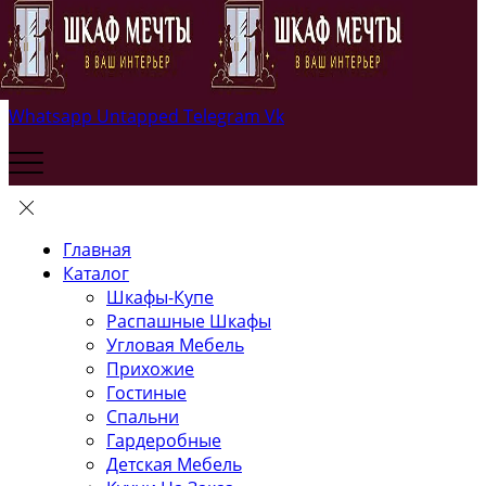
Whatsapp
Untapped
Telegram
Vk
Главная
Каталог
Шкафы-Купе
Распашные Шкафы
Угловая Мебель
Прихожие
Гостиные
Спальни
Гардеробные
Детская Мебель