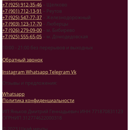
+7 (925) 912-35-46
– Щелково
+7 (901) 712-13-91
– Реутов
+7 (925) 547-77-37
– Железнодорожный
+7 (903) 123-17-70
– Люберцы
+7 (926) 279-09-00
– м. Бибирево
+7 (925) 555-65-05
– м. Домодедовская
10:00 - 21:00 без перерывов и выходных
Обратный звонок
Instagram
Whatsapp
Telegram
Vk
Отзывы и предложения:
Whatsapp
Политика конфиденциальности
ИП Яньков Дмитрий Геннадьевич ИНН 771870831123
ОГРНИП 312774622000318
© 2023 Шкаф мечты