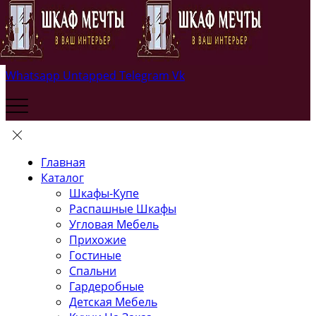
Whatsapp
Untapped
Telegram
Vk
Главная
Каталог
Шкафы-Купе
Распашные Шкафы
Угловая Мебель
Прихожие
Гостиные
Спальни
Гардеробные
Детская Мебель