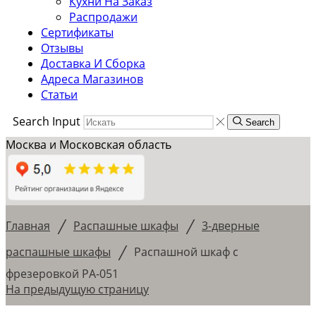
Кухни На Заказ
Распродажи
Сертификаты
Отзывы
Доставка И Сборка
Адреса Магазинов
Статьи
Search Input
Search
Москва и Московская область
/
/
Главная
Распашные шкафы
3-дверные
/
распашные шкафы
Распашной шкаф с
фрезеровкой РА-051
На предыдущую страницу