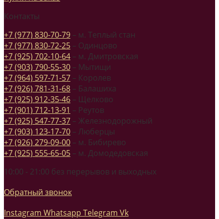
Контакты
+7 (977) 830-70-79
– м. Теплый стан
+7 (977) 830-72-25
– Одинцово
+7 (925) 702-10-64
– м. Дмитровская
+7 (903) 790-55-30
– Мытищи
+7 (964) 597-71-57
– Королев
+7 (926) 781-31-68
– Балашиха
+7 (925) 912-35-46
– Щелково
+7 (901) 712-13-91
– Реутов
+7 (925) 547-77-37
– Железнодорожный
+7 (903) 123-17-70
– Люберцы
+7 (926) 279-09-00
– м. Бибирево
+7 (925) 555-65-05
– м. Домодедовская
10:00 - 21:00 без перерывов и выходных
Обратный звонок
Instagram
Whatsapp
Telegram
Vk