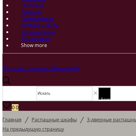
Гостиные
Спальни
Гардеробные
Детская мебель
Кухни на заказ
Распродажи
Show more
Whatsapp
Untapped
Telegram
Vk
Search input
Search
0
0
/
/
Главная
Распашные шкафы
3-дверные распашн
На предыдущую страницу