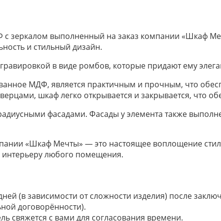
 с зеркалом выполненный на заказ компании «Шкаф Ме
ьность и стильный дизайн.
 гравировкой в виде ромбов, которые придают ему элега
ванное МДФ, является практичным и прочным, что обес
верцами, шкаф легко открывается и закрывается, что об
 радиусными фасадами. Фасады у элемента также выполн
омпании «Шкаф Мечты» — это настоящее воплощение сти
к интерьеру любого помещения.
 дней (в зависимости от сложности изделия) после закл
ьной договорённости).
ель свяжется с вами для согласования времени.