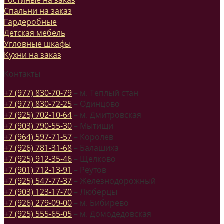
Спальни на заказ
Гардеробные
Детская мебель
Угловные шкафы
Кухни на заказ
Контакты
+7 (977) 830-70-79
– м. Теплый стан
+7 (977) 830-72-25
– Одинцово
+7 (925) 702-10-64
– м. Дмитровская
+7 (903) 790-55-30
– Мытищи
+7 (964) 597-71-57
– Королев
+7 (926) 781-31-68
– Балашиха
+7 (925) 912-35-46
– Щелково
+7 (901) 712-13-91
– Реутов
+7 (925) 547-77-37
– Железнодорожный
+7 (903) 123-17-70
– Люберцы
+7 (926) 279-09-00
– м. Бибирево
+7 (925) 555-65-05
– м. Домодедовская