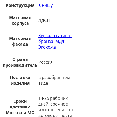
Конструкция
в нишу
Материал
ЛДСП
корпуса
Зеркало сатинат
Материал
бронза
,
МДФ
,
фасада
Экокожа
Страна
Россия
производитель
Поставка
в разобранном
изделия
виде
14-25 рабочих
Сроки
дней, срочное
доставки
изготовление по
Москва и МО
договоренности