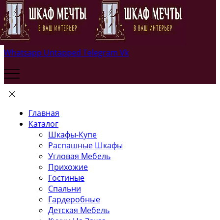
Whatsapp
Untapped
Telegram
Vk
Главная
Каталог
Шкафы-Купе
Распашные Шкафы
Угловая Мебель
Прихожие
Гостиные
Спальни
Гардеробные
Детская Мебель