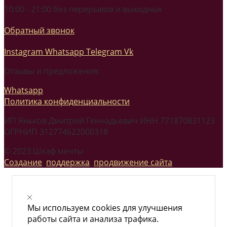
10:00 - 21:00 без перерывов и выходных
Обратный звонок
Instagram
Whatsapp
Telegram
Vk
Отзывы и предложения:
Whatsapp
Политика конфиденциальности
ИП Яньков Дмитрий Геннадьевич ИНН 771870831123
ОГРНИП 312774622000318
© 2023 Шкаф мечты
Создание
,
поддержка
,
продвижение сайта
Мы используем cookies для улучшения
работы сайта и анализа трафика.