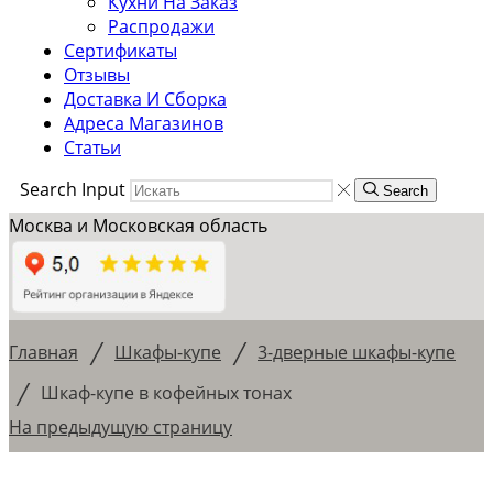
Кухни На Заказ
Распродажи
Сертификаты
Отзывы
Доставка И Сборка
Адреса Магазинов
Статьи
Search Input
Search
Москва и Московская область
/
/
Главная
Шкафы-купе
3-дверные шкафы-купе
/
Шкаф-купе в кофейных тонах
На предыдущую страницу