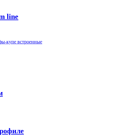
m line
ы-купе встроенные
м
профиле