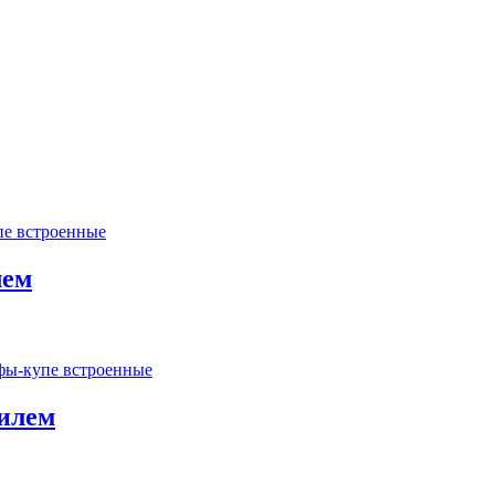
е встроенные
лем
ы-купе встроенные
илем