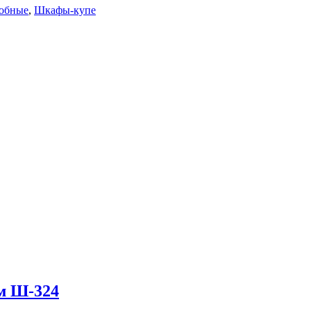
робные
,
Шкафы-купе
м Ш-324