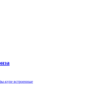
онза
ы-купе встроенные