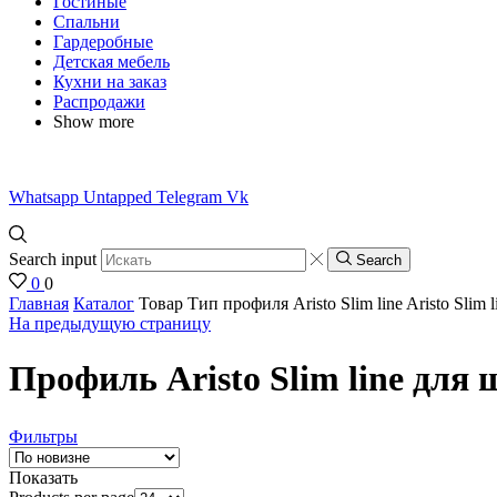
Гостиные
Спальни
Гардеробные
Детская мебель
Кухни на заказ
Распродажи
Show more
Whatsapp
Untapped
Telegram
Vk
Search input
Search
0
0
Главная
Каталог
Товар Тип профиля
Aristo Slim line
Aristo Slim l
На предыдущую страницу
Профиль Aristo Slim line для 
Фильтры
Показать