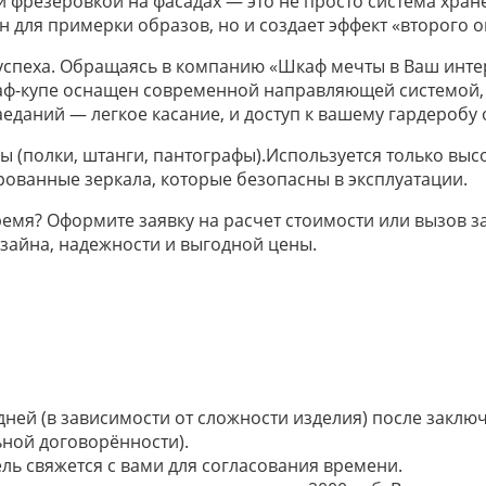
 фрезеровкой на фасадах — это не просто система хране
н для примерки образов, но и создает эффект «второго 
спеха. Обращаясь в компанию «Шкаф мечты в Ваш интер
аф-купе оснащен современной направляющей системой,
еданий — легкое касание, и доступ к вашему гардеробу 
 (полки, штанги, пантографы).Используется только вы
ованные зеркала, которые безопасны в эксплуатации.
ремя? Оформите заявку на расчет стоимости или вызов 
зайна, надежности и выгодной цены.
 дней (в зависимости от сложности изделия) после закл
ьной договорённости).
ель свяжется с вами для согласования времени.