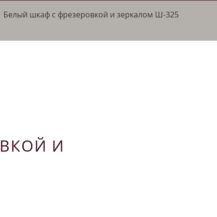
/
Белый шкаф с фрезеровкой и зеркалом Ш-325
ОВКОЙ И