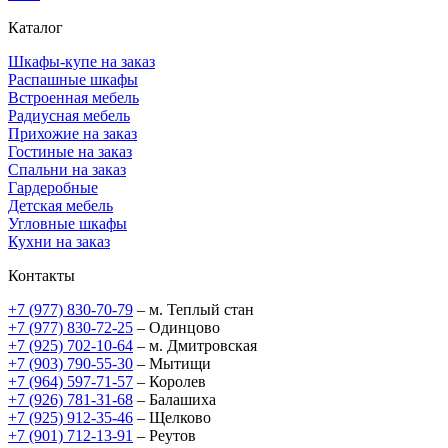
Каталог
Шкафы-купе на заказ
Распашные шкафы
Встроенная мебель
Радиусная мебель
Прихожие на заказ
Гостиные на заказ
Спальни на заказ
Гардеробные
Детская мебель
Угловные шкафы
Кухни на заказ
Контакты
+7 (977) 830-70-79
– м. Теплый стан
+7 (977) 830-72-25
– Одинцово
+7 (925) 702-10-64
– м. Дмитровская
+7 (903) 790-55-30
– Мытищи
+7 (964) 597-71-57
– Королев
+7 (926) 781-31-68
– Балашиха
+7 (925) 912-35-46
– Щелково
+7 (901) 712-13-91
– Реутов