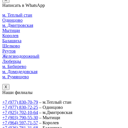
Написать в WhatsApp
м. Теплый стан
Одинцово
м. Дмитровская
Мытищи
Королев
Балашиха
Щелково
Реутов
Железнодорожный
Люберцы
м. Бибирево
м. Домодедовская
м. Румянцево
X
Наши филиалы
+7 (977) 830-70-79
– м.Теплый стан
+7 (977) 830-72-25
– Одинцово
+7 (925) 702-10-64
– м.Дмитровская
+7 (903) 790-55-30
– Мытищи
+7 (964) 597-71-57
– Королев
+7 (926) 781-31-68
– Балашиха