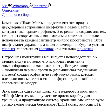
Vk
Whatsapp
Pinterest
Описание
Доставка и сборка
Компания «Шкаф Мечты» представляет хит продаж —
двухдверный встроенный шкаф-купе в белом цвете с
контрастным черным профилем. Это решение создано для тех,
кто ценит современный минимализм и хочет рационально
использовать каждый сантиметр жилого пространства. Этот
шкаф станет украшением вашего помещения, будь то уютная
спальня
, современная
гостиная
или стильная
прихожая
.
Встроенная конструкция монтируется непосредственно к
стенам, полу и потолку, что исключает появление
«пылесборников» и максимально задействует нишу.
Лаконичный черный профиль (алюминиевая раздвижная
система) создает эффектную графичную рамку, которая
идеально вписывается в стили лофт, скандинавский или
современный модерн.
Заказывая двухдверный шкаф-купе недорого в компании
«Шкаф Мечты», вы получаете не просто коробку для
хранения, а продуманную систему хранения. Мы используем
только экологически безопасное ЛДСП (класс эмиссии E1),