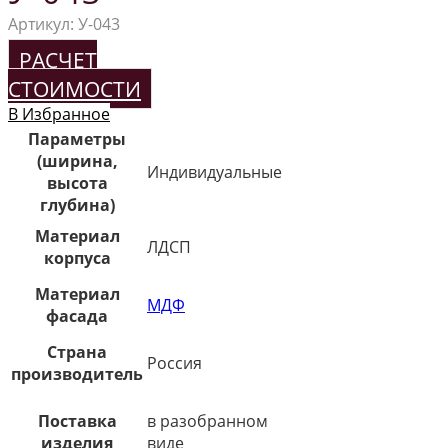
Артикул:
У-043
РАСЧЕТ
СТОИМОСТИ
В Избранное
Параметры
(ширина,
Индивидуальные
высота
глубина)
Материал
ЛДСП
корпуса
Материал
МДФ
фасада
Страна
Россия
производитель
Поставка
в разобранном
изделия
виде