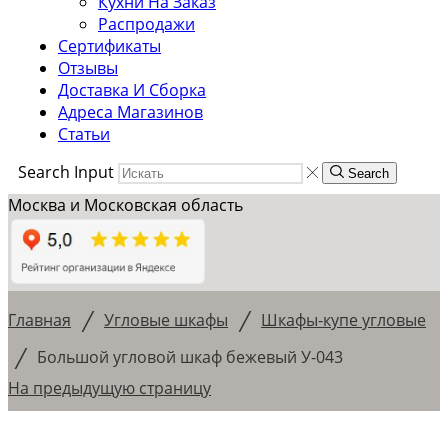
Кухни На Заказ
Распродажи
Сертификаты
Отзывы
Доставка И Сборка
Адреса Магазинов
Статьи
Search Input
Search
Москва и Московская область
/
/
Главная
Угловые шкафы
Шкафы-купе угловые
/
Большой угловой шкаф бежевый У-043
На предыдущую страницу