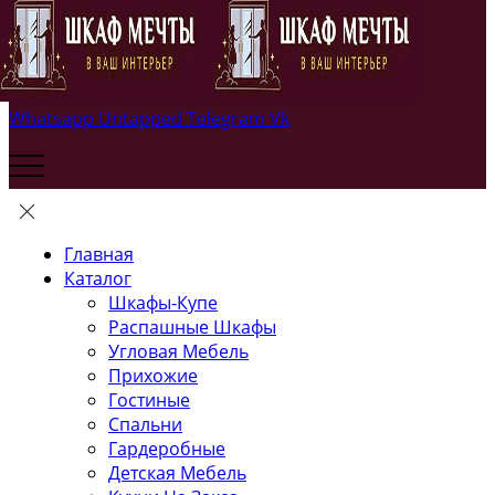
Whatsapp
Untapped
Telegram
Vk
Главная
Каталог
Шкафы-Купе
Распашные Шкафы
Угловая Мебель
Прихожие
Гостиные
Спальни
Гардеробные
Детская Мебель