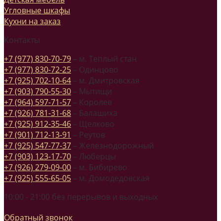
Угловные шкафы
Кухни на заказ
Контакты
+7 (977) 830-70-79
– м. Теплый стан
+7 (977) 830-72-25
– Одинцово
+7 (925) 702-10-64
– м. Дмитровская
+7 (903) 790-55-30
– Мытищи
+7 (964) 597-71-57
– Королев
+7 (926) 781-31-68
– Балашиха
+7 (925) 912-35-46
– Щелково
+7 (901) 712-13-91
– Реутов
+7 (925) 547-77-37
– Железнодорожный
+7 (903) 123-17-70
– Люберцы
+7 (926) 279-09-00
– м. Бибирево
+7 (925) 555-65-05
– м. Домодедовская
10:00 - 21:00 без перерывов и выходных
Обратный звонок