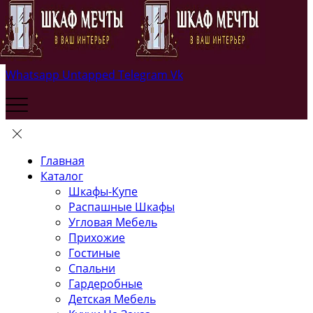
Whatsapp
Untapped
Telegram
Vk
Главная
Каталог
Шкафы-Купе
Распашные Шкафы
Угловая Мебель
Прихожие
Гостиные
Спальни
Гардеробные
Детская Мебель