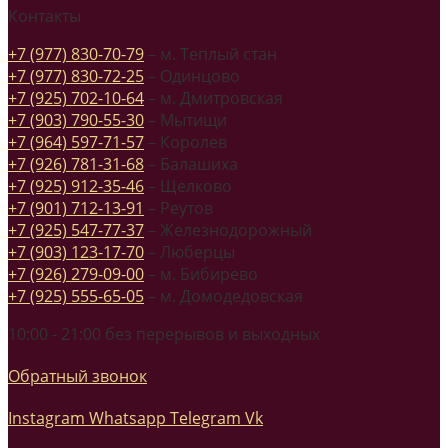
Контакты
+7 (977) 830-70-79
– м. Теплый стан
+7 (977) 830-72-25
– Одинцово
+7 (925) 702-10-64
– м. Дмитровская
+7 (903) 790-55-30
– Мытищи
+7 (964) 597-71-57
– Королев
+7 (926) 781-31-68
– Балашиха
+7 (925) 912-35-46
– Щелково
+7 (901) 712-13-91
– Реутов
+7 (925) 547-77-37
– Железнодорожный
+7 (903) 123-17-70
– Люберцы
+7 (926) 279-09-00
– м. Бибирево
+7 (925) 555-65-05
– м. Домодедовская
10:00 - 21:00 без перерывов и выходных
Обратный звонок
Instagram
Whatsapp
Telegram
Vk