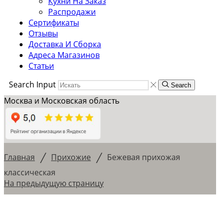
Кухни На Заказ
Распродажи
Сертификаты
Отзывы
Доставка И Сборка
Адреса Магазинов
Статьи
Search Input
Search
Москва и Московская область
/
/
Главная
Прихожие
Бежевая прихожая
классическая
На предыдущую страницу