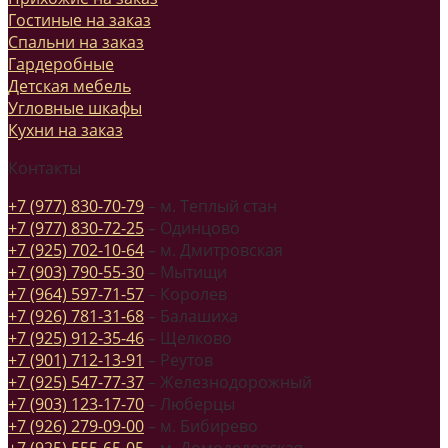
Гостиные на заказ
Спальни на заказ
Гардеробные
Детская мебель
Угловные шкафы
Кухни на заказ
Контакты
+7 (977) 830-70-79
– м. Теплый стан
+7 (977) 830-72-25
– Одинцово
+7 (925) 702-10-64
– м. Дмитровская
+7 (903) 790-55-30
– Мытищи
+7 (964) 597-71-57
– Королев
+7 (926) 781-31-68
– Балашиха
+7 (925) 912-35-46
– Щелково
+7 (901) 712-13-91
– Реутов
+7 (925) 547-77-37
– Железнодорожный
+7 (903) 123-17-70
– Люберцы
+7 (926) 279-09-00
– м. Бибирево
+7 (925) 555-65-05
– м. Домодедовская