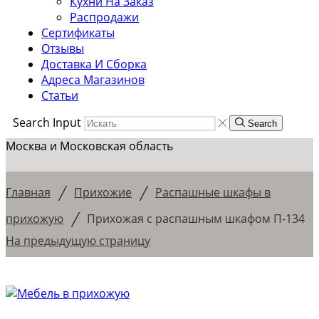
Кухни На Заказ
Распродажи
Сертификаты
Отзывы
Доставка И Сборка
Адреса Магазинов
Статьи
Search Input
Search
Москва и Московская область
/
/
Главная
Прихожие
Распашные шкафы в
/
прихожую
Прихожая с распашным шкафом П-134
На предыдущую страницу