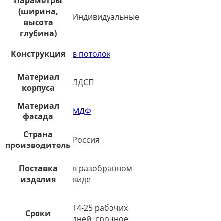
Параметры
(ширина,
Индивидуальные
высота
глубина)
Конструкция
в потолок
Материал
ЛДСП
корпуса
Материал
МДФ
фасада
Страна
Россия
производитель
Поставка
в разобранном
изделия
виде
14-25 рабочих
Сроки
дней, срочное