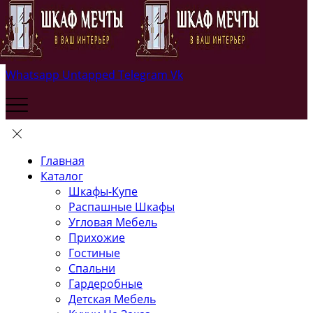
Whatsapp
Untapped
Telegram
Vk
Главная
Каталог
Шкафы-Купе
Распашные Шкафы
Угловая Мебель
Прихожие
Гостиные
Спальни
Гардеробные
Детская Мебель