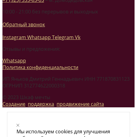
10:00 - 21:00 без перерывов и выходных
Обратный звонок
Instagram
Whatsapp
Telegram
Vk
Отзывы и предложения:
Whatsapp
Политика конфиденциальности
ИП Яньков Дмитрий Геннадьевич ИНН 771870831123
ОГРНИП 312774622000318
© 2023 Шкаф мечты
Создание
,
поддержка
,
продвижение сайта
Мы используем cookies для улучшения