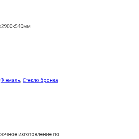
х2900х540мм
Ф эмаль
,
Стекло бронза
срочное изготовление по