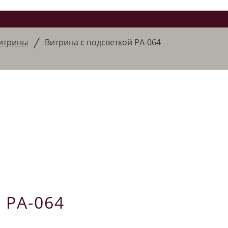
/
итрины
Витрина с подсветкой РА-064
 РА-064