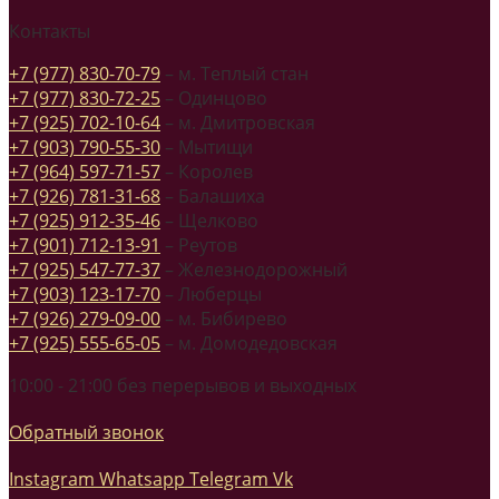
Контакты
+7 (977) 830-70-79
– м. Теплый стан
+7 (977) 830-72-25
– Одинцово
+7 (925) 702-10-64
– м. Дмитровская
+7 (903) 790-55-30
– Мытищи
+7 (964) 597-71-57
– Королев
+7 (926) 781-31-68
– Балашиха
+7 (925) 912-35-46
– Щелково
+7 (901) 712-13-91
– Реутов
+7 (925) 547-77-37
– Железнодорожный
+7 (903) 123-17-70
– Люберцы
+7 (926) 279-09-00
– м. Бибирево
+7 (925) 555-65-05
– м. Домодедовская
10:00 - 21:00 без перерывов и выходных
Обратный звонок
Instagram
Whatsapp
Telegram
Vk