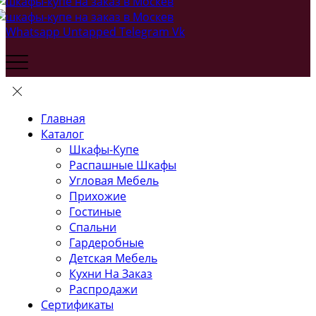
Whatsapp
Untapped
Telegram
Vk
Главная
Каталог
Шкафы-Купе
Распашные Шкафы
Угловая Мебель
Прихожие
Гостиные
Спальни
Гардеробные
Детская Мебель
Кухни На Заказ
Распродажи
Сертификаты