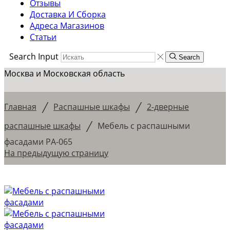
Отзывы
Доставка И Сборка
Адреса Магазинов
Статьи
Search Input
Search
Москва и Московская область
/
/
Главная
Распашные шкафы
2-дверные
/
распашные шкафы
Мебель с распашными
фасадами РА-065
На предыдущую страницу