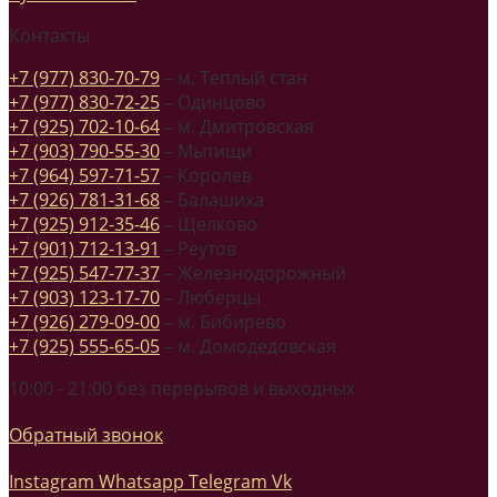
Контакты
+7 (977) 830-70-79
– м. Теплый стан
+7 (977) 830-72-25
– Одинцово
+7 (925) 702-10-64
– м. Дмитровская
+7 (903) 790-55-30
– Мытищи
+7 (964) 597-71-57
– Королев
+7 (926) 781-31-68
– Балашиха
+7 (925) 912-35-46
– Щелково
+7 (901) 712-13-91
– Реутов
+7 (925) 547-77-37
– Железнодорожный
+7 (903) 123-17-70
– Люберцы
+7 (926) 279-09-00
– м. Бибирево
+7 (925) 555-65-05
– м. Домодедовская
10:00 - 21:00 без перерывов и выходных
Обратный звонок
Instagram
Whatsapp
Telegram
Vk