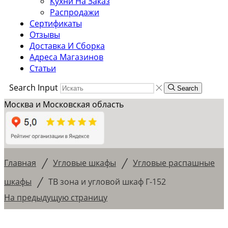
Кухни На Заказ
Распродажи
Сертификаты
Отзывы
Доставка И Сборка
Адреса Магазинов
Статьи
Search Input
Search
Москва и Московская область
/
/
Главная
Угловые шкафы
Угловые распашные
/
шкафы
ТВ зона и угловой шкаф Г-152
На предыдущую страницу