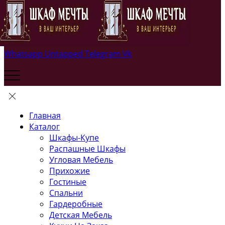
Whatsapp
Untapped
Telegram
Vk
Главная
Каталог
Шкафы-Купе
Распашные Шкафы
Угловая Мебель
Прихожие
Гостиные
Спальни
Гардеробные
Детская Мебель