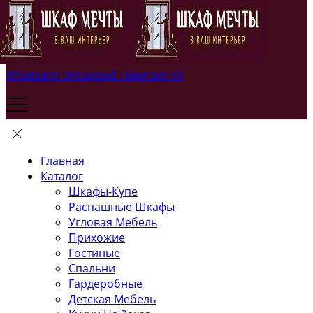
Whatsapp
Untapped
Telegram
Vk
Главная
Каталог
Шкафы-Купе
Распашные Шкафы
Угловая Мебель
Прихожие
Гостиные
Спальни
Гардеробные
Детская Мебель