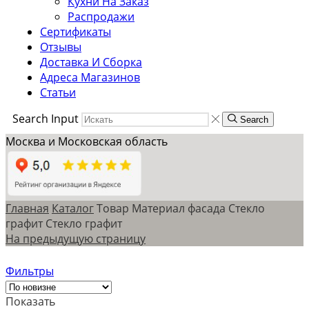
Кухни На Заказ
Распродажи
Сертификаты
Отзывы
Доставка И Сборка
Адреса Магазинов
Статьи
Search Input
Search
Москва и Московская область
Главная
Каталог
Товар Материал фасада
Стекло
графит
Стекло графит
На предыдущую страницу
Фильтры
Показать