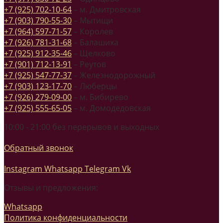
+7 (925) 702-10-64
– м. Дмитровская
+7 (903) 790-55-30
– Мытищи
+7 (964) 597-71-57
– Королев
+7 (926) 781-31-68
– Балашиха
+7 (925) 912-35-46
– Щелково
+7 (901) 712-13-91
– Реутов
+7 (925) 547-77-37
– Железнодорожный
+7 (903) 123-17-70
– Люберцы
+7 (926) 279-09-00
– м. Бибирево
+7 (925) 555-65-05
– м. Домодедовская
10:00 - 21:00 без перерывов и выходных
Обратный звонок
Instagram
Whatsapp
Telegram
Vk
Отзывы и предложения:
Whatsapp
Политика конфиденциальности