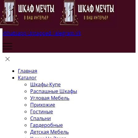
Whatsapp
Untapped
Telegram
Vk
Главная
Каталог
Шкафы-Купе
Распашные Шкафы
Угловая Мебель
Прихожие
Гостиные
Спальни
Гардеробные
Детская Мебель