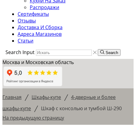
Кухни На Заказ
Распродажи
Сертификаты
Отзывы
Доставка И Сборка
Адреса Магазинов
Статьи
Search Input
Search
Москва и Московская область
/
/
Главная
Шкафы-купе
4-дверные и более
/
шкафы-купе
Шкаф с консолью и тумбой Ш-290
На предыдущую страницу