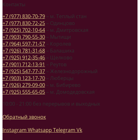
Контакты
+7 (977) 830-70-79
– м. Теплый стан
+7 (977) 830-72-25
– Одинцово
+7 (925) 702-10-64
– м. Дмитровская
+7 (903) 790-55-30
– Мытищи
+7 (964) 597-71-57
– Королев
+7 (926) 781-31-68
– Балашиха
+7 (925) 912-35-46
– Щелково
+7 (901) 712-13-91
– Реутов
+7 (925) 547-77-37
– Железнодорожный
+7 (903) 123-17-70
– Люберцы
+7 (926) 279-09-00
– м. Бибирево
+7 (925) 555-65-05
– м. Домодедовская
10:00 - 21:00 без перерывов и выходных
Обратный звонок
Instagram
Whatsapp
Telegram
Vk