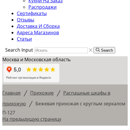
Кухни На Заказ
Распродажи
Сертификаты
Отзывы
Доставка И Сборка
Адреса Магазинов
Статьи
Search Input
Search
Москва и Московская область
/
/
Главная
Прихожие
Распашные шкафы в
/
прихожую
Бежевая прихожая с круглым зеркалом
П-127
На предыдущую страницу