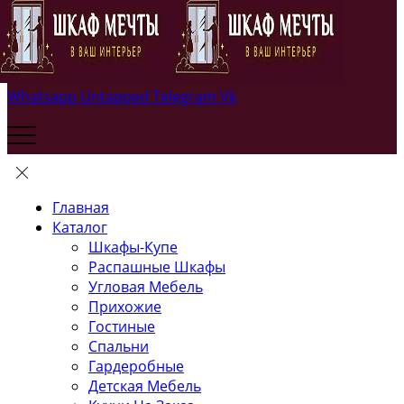
Whatsapp
Untapped
Telegram
Vk
Главная
Каталог
Шкафы-Купе
Распашные Шкафы
Угловая Мебель
Прихожие
Гостиные
Спальни
Гардеробные
Детская Мебель