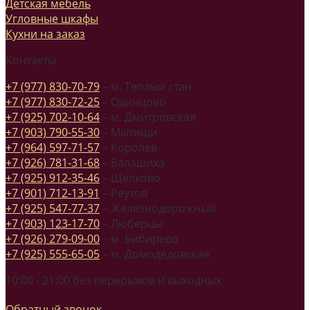
Детская мебель
Угловные шкафы
Кухни на заказ
Контакты
+7 (977) 830-70-79
– м. Теплый стан
+7 (977) 830-72-25
– Одинцово
+7 (925) 702-10-64
– м. Дмитровская
+7 (903) 790-55-30
– Мытищи
+7 (964) 597-71-57
– Королев
+7 (926) 781-31-68
– Балашиха
+7 (925) 912-35-46
– Щелково
+7 (901) 712-13-91
– Реутов
+7 (925) 547-77-37
– Железнодорожный
+7 (903) 123-17-70
– Люберцы
+7 (926) 279-09-00
– м. Бибирево
+7 (925) 555-65-05
– м. Домодедовская
10:00 - 21:00 без перерывов и выходных
Обратный звонок