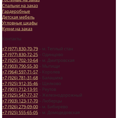
Спальни на заказ
Гардеробные
Детская мебель
Угловные шкафы
Кухни на заказ
Контакты
+7 (977) 830-70-79
– м. Теплый стан
+7 (977) 830-72-25
– Одинцово
+7 (925) 702-10-64
– м. Дмитровская
+7 (903) 790-55-30
– Мытищи
+7 (964) 597-71-57
– Королев
+7 (926) 781-31-68
– Балашиха
+7 (925) 912-35-46
– Щелково
+7 (901) 712-13-91
– Реутов
+7 (925) 547-77-37
– Железнодорожный
+7 (903) 123-17-70
– Люберцы
+7 (926) 279-09-00
– м. Бибирево
+7 (925) 555-65-05
– м. Домодедовская