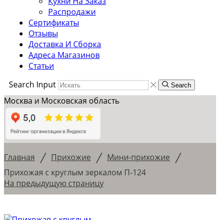
Кухни На Заказ
Распродажи
Сертификаты
Отзывы
Доставка И Сборка
Адреса Магазинов
Статьи
Search Input
Search
Москва и Московская область
/
/
/
Главная
Прихожие
Мини-прихожие
Прихожая с круглым зеркалом П-124
На предыдущую страницу