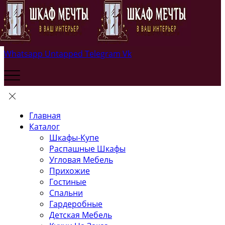
Whatsapp
Untapped
Telegram
Vk
Главная
Каталог
Шкафы-Купе
Распашные Шкафы
Угловая Мебель
Прихожие
Гостиные
Спальни
Гардеробные
Детская Мебель