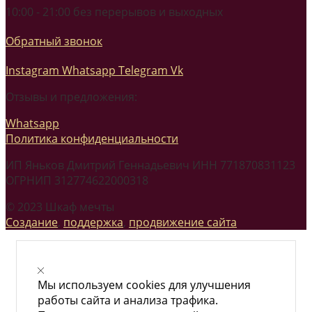
10:00 - 21:00 без перерывов и выходных
Обратный звонок
Instagram
Whatsapp
Telegram
Vk
Отзывы и предложения:
Whatsapp
Политика конфиденциальности
ИП Яньков Дмитрий Геннадьевич ИНН 771870831123
ОГРНИП 312774622000318
© 2023 Шкаф мечты
Создание
,
поддержка
,
продвижение сайта
Мы используем cookies для улучшения
работы сайта и анализа трафика.