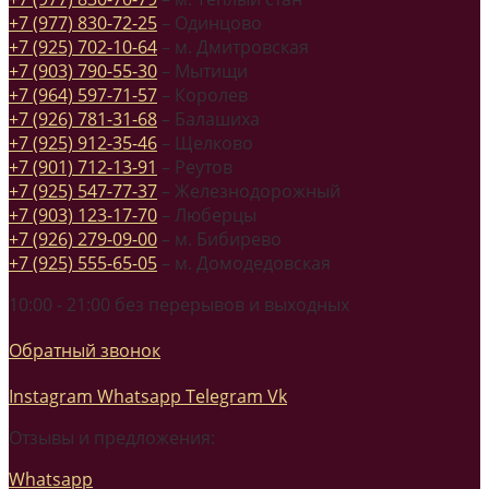
+7 (977) 830-72-25
– Одинцово
+7 (925) 702-10-64
– м. Дмитровская
+7 (903) 790-55-30
– Мытищи
+7 (964) 597-71-57
– Королев
+7 (926) 781-31-68
– Балашиха
+7 (925) 912-35-46
– Щелково
+7 (901) 712-13-91
– Реутов
+7 (925) 547-77-37
– Железнодорожный
+7 (903) 123-17-70
– Люберцы
+7 (926) 279-09-00
– м. Бибирево
+7 (925) 555-65-05
– м. Домодедовская
10:00 - 21:00 без перерывов и выходных
Обратный звонок
Instagram
Whatsapp
Telegram
Vk
Отзывы и предложения:
Whatsapp