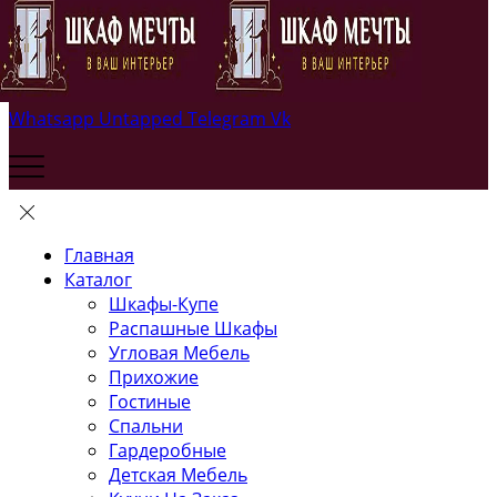
Whatsapp
Untapped
Telegram
Vk
Главная
Каталог
Шкафы-Купе
Распашные Шкафы
Угловая Мебель
Прихожие
Гостиные
Спальни
Гардеробные
Детская Мебель