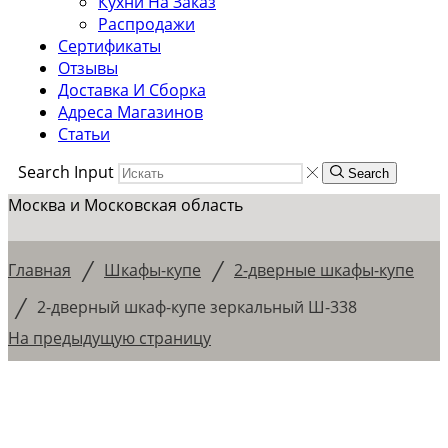
Кухни На Заказ
Распродажи
Сертификаты
Отзывы
Доставка И Сборка
Адреса Магазинов
Статьи
Search Input
Search
Москва и Московская область
/
/
Главная
Шкафы-купе
2-дверные шкафы-купе
/
2-дверный шкаф-купе зеркальный Ш-338
На предыдущую страницу