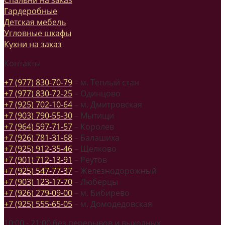
Гардеробные
Детская мебель
Угловные шкафы
Кухни на заказ
Контакты
+7 (977) 830-70-79
– м. Теплый стан
+7 (977) 830-72-25
– Одинцово
+7 (925) 702-10-64
– м. Дмитровская
+7 (903) 790-55-30
– Мытищи
+7 (964) 597-71-57
– Королев
+7 (926) 781-31-68
– Балашиха
+7 (925) 912-35-46
– Щелково
+7 (901) 712-13-91
– Реутов
+7 (925) 547-77-37
– Железнодорожный
+7 (903) 123-17-70
– Люберцы
+7 (926) 279-09-00
– м. Бибирево
+7 (925) 555-65-05
– м. Домодедовская
10:00 - 21:00 без перерывов и выходных