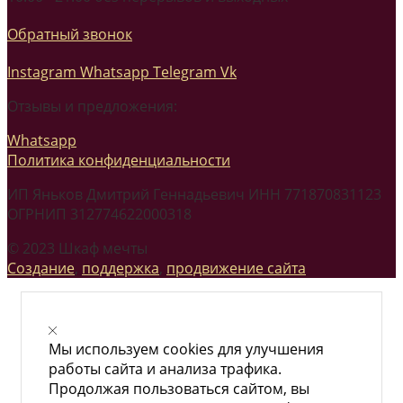
Обратный звонок
Instagram
Whatsapp
Telegram
Vk
Отзывы и предложения:
Whatsapp
Политика конфиденциальности
ИП Яньков Дмитрий Геннадьевич ИНН 771870831123
ОГРНИП 312774622000318
© 2023 Шкаф мечты
Создание
,
поддержка
,
продвижение сайта
Мы используем cookies для улучшения
работы сайта и анализа трафика.
Продолжая пользоваться сайтом, вы