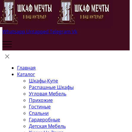
Whatsapp
Untapped
Telegram
Vk
Главная
Каталог
Шкафы-Купе
Распашные Шкафы
Угловая Мебель
Прихожие
Гостиные
Спальни
Гардеробные
Детская Мебель