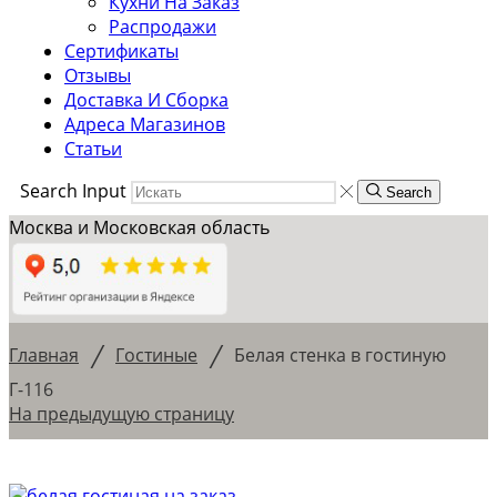
Кухни На Заказ
Распродажи
Сертификаты
Отзывы
Доставка И Сборка
Адреса Магазинов
Статьи
Search Input
Search
Москва и Московская область
/
/
Главная
Гостиные
Белая стенка в гостиную
Г-116
На предыдущую страницу