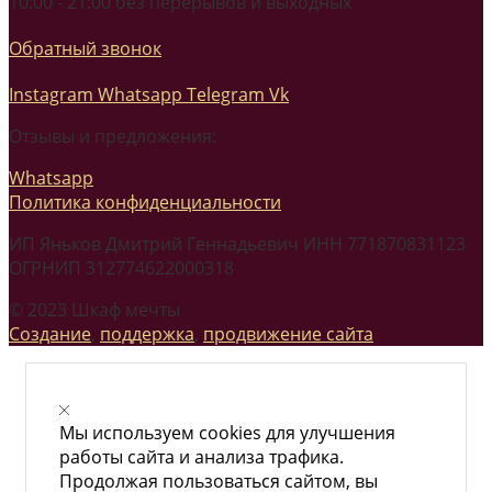
10:00 - 21:00 без перерывов и выходных
Обратный звонок
Instagram
Whatsapp
Telegram
Vk
Отзывы и предложения:
Whatsapp
Политика конфиденциальности
ИП Яньков Дмитрий Геннадьевич ИНН 771870831123
ОГРНИП 312774622000318
© 2023 Шкаф мечты
Создание
,
поддержка
,
продвижение сайта
Мы используем cookies для улучшения
работы сайта и анализа трафика.
Продолжая пользоваться сайтом, вы