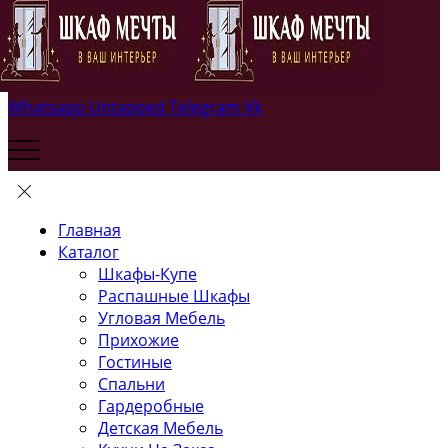
Whatsapp
Untapped
Telegram
Vk
Главная
Каталог
Шкафы-Купе
Распашные Шкафы
Угловая Мебель
Прихожие
Гостиные
Спальни
Гардеробные
Детская Мебель