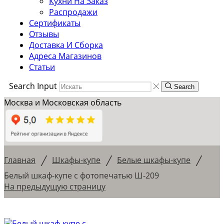
Кухни На Заказ
Распродажи
Сертификаты
Отзывы
Доставка И Сборка
Адреса Магазинов
Статьи
Search Input
Search
Москва и Московская область
/
/
/
Главная
Шкафы-купе
Белые шкафы-купе
Белый шкаф-купе с фотопечатью Ш-209
На предыдущую страницу