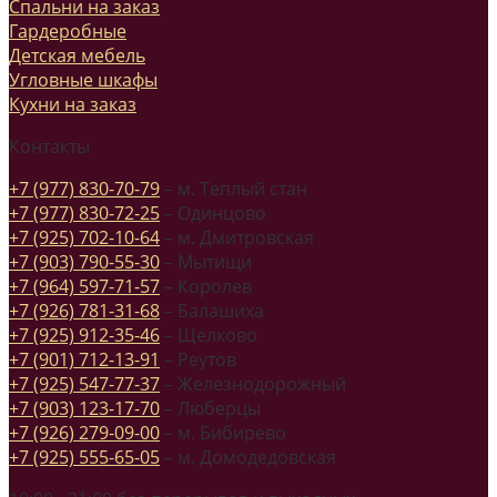
Спальни на заказ
Гардеробные
Детская мебель
Угловные шкафы
Кухни на заказ
Контакты
+7 (977) 830-70-79
– м. Теплый стан
+7 (977) 830-72-25
– Одинцово
+7 (925) 702-10-64
– м. Дмитровская
+7 (903) 790-55-30
– Мытищи
+7 (964) 597-71-57
– Королев
+7 (926) 781-31-68
– Балашиха
+7 (925) 912-35-46
– Щелково
+7 (901) 712-13-91
– Реутов
+7 (925) 547-77-37
– Железнодорожный
+7 (903) 123-17-70
– Люберцы
+7 (926) 279-09-00
– м. Бибирево
+7 (925) 555-65-05
– м. Домодедовская