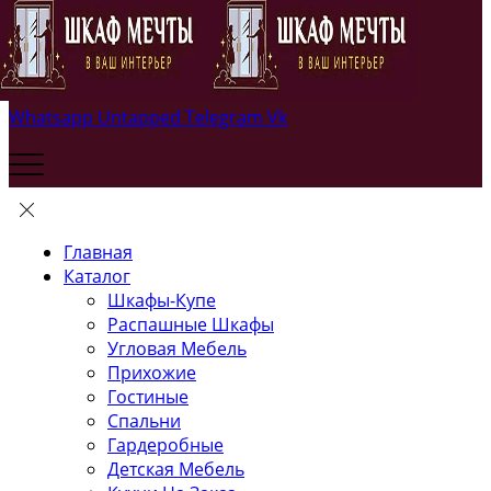
Whatsapp
Untapped
Telegram
Vk
Главная
Каталог
Шкафы-Купе
Распашные Шкафы
Угловая Мебель
Прихожие
Гостиные
Спальни
Гардеробные
Детская Мебель