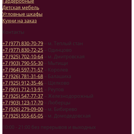
Гардеробные
Детская мебель
Угловные шкафы
Кухни на заказ
Контакты
+7 (977) 830-70-79
– м. Теплый стан
+7 (977) 830-72-25
– Одинцово
+7 (925) 702-10-64
– м. Дмитровская
+7 (903) 790-55-30
– Мытищи
+7 (964) 597-71-57
– Королев
+7 (926) 781-31-68
– Балашиха
+7 (925) 912-35-46
– Щелково
+7 (901) 712-13-91
– Реутов
+7 (925) 547-77-37
– Железнодорожный
+7 (903) 123-17-70
– Люберцы
+7 (926) 279-09-00
– м. Бибирево
+7 (925) 555-65-05
– м. Домодедовская
10:00 - 21:00 без перерывов и выходных