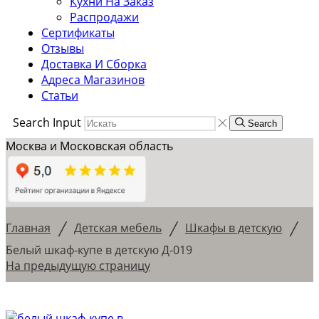
Кухни На Заказ
Распродажи
Сертификаты
Отзывы
Доставка И Сборка
Адреса Магазинов
Статьи
Search Input
Search
Москва и Московская область
/
/
/
Главная
Детская мебель
Шкафы в детскую
Белый шкаф-купе в детскую Д-019
На предыдущую страницу