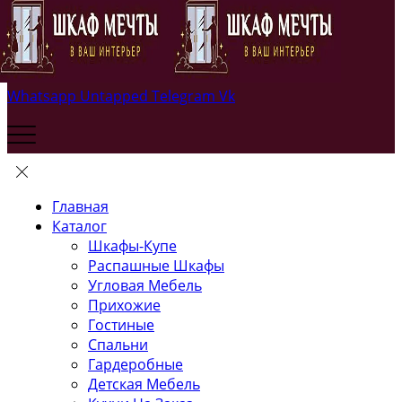
Whatsapp
Untapped
Telegram
Vk
Главная
Каталог
Шкафы-Купе
Распашные Шкафы
Угловая Мебель
Прихожие
Гостиные
Спальни
Гардеробные
Детская Мебель