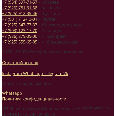
+7 (964) 597-71-57
– Королев
+7 (926) 781-31-68
– Балашиха
+7 (925) 912-35-46
– Щелково
+7 (901) 712-13-91
– Реутов
+7 (925) 547-77-37
– Железнодорожный
+7 (903) 123-17-70
– Люберцы
+7 (926) 279-09-00
– м. Бибирево
+7 (925) 555-65-05
– м. Домодедовская
10:00 - 21:00 без перерывов и выходных
Обратный звонок
Instagram
Whatsapp
Telegram
Vk
Отзывы и предложения:
Whatsapp
Политика конфиденциальности
ИП Яньков Дмитрий Геннадьевич ИНН 771870831123
ОГРНИП 312774622000318