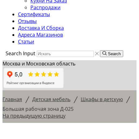
Кухни На Заказ
Распродажи
Сертификаты
Отзывы
Доставка И Сборка
Адреса Магазинов
Статьи
Search Input
Search
Москва и Московская область
/
/
/
Главная
Детская мебель
Шкафы в детскую
Большая рабочая зона Д-025
На предыдущую страницу