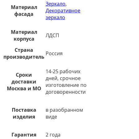
Зеркало
,
Материал
Декоративное
фасада
зеркало
Материал
ЛДСП
корпуса
Страна
Россия
производитель
14-25 рабочих
Сроки
дней, срочное
доставки
изготовление по
Москва и МО
договоренности
Поставка
в разобранном
изделия
виде
Гарантия
2 года