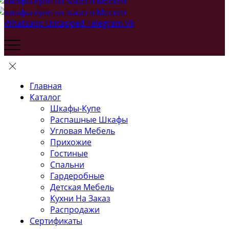
Whatsapp
Untapped
Telegram
Vk
Главная
Каталог
Шкафы-Купе
Распашные Шкафы
Угловая Мебель
Прихожие
Гостиные
Спальни
Гардеробные
Детская Мебель
Кухни На Заказ
Распродажи
Сертификаты