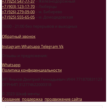
+7 (925) 547-77-37
– Железнодорожный
+7 (903) 123-17-70
– Люберцы
+7 (926) 279-09-00
– м. Бибирево
+7 (925) 555-65-05
– м. Домодедовская
10:00 - 21:00 без перерывов и выходных
Обратный звонок
Instagram
Whatsapp
Telegram
Vk
Отзывы и предложения:
Whatsapp
Политика конфиденциальности
ИП Яньков Дмитрий Геннадьевич ИНН 771870831123
ОГРНИП 312774622000318
© 2023 Шкаф мечты
Создание
,
поддержка
,
продвижение сайта