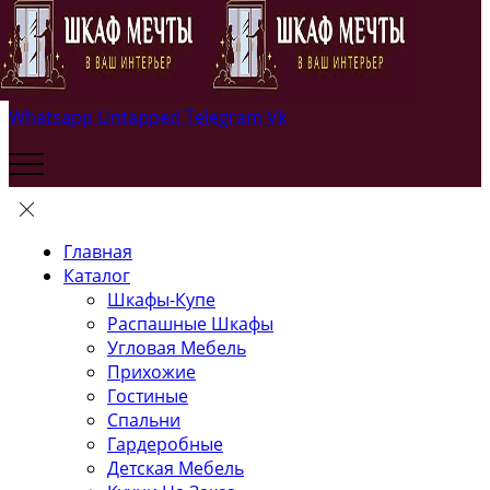
Whatsapp
Untapped
Telegram
Vk
Главная
Каталог
Шкафы-Купе
Распашные Шкафы
Угловая Мебель
Прихожие
Гостиные
Спальни
Гардеробные
Детская Мебель