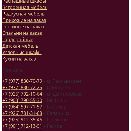
Распашные шкафы
Встроенная мебель
Радиусная мебель
Прихожие на заказ
Гостиные на заказ
Спальни на заказ
Гардеробные
Детская мебель
Угловные шкафы
Кухни на заказ
Контакты
+7 (977) 830-70-79
– м. Теплый стан
+7 (977) 830-72-25
– Одинцово
+7 (925) 702-10-64
– м. Дмитровская
+7 (903) 790-55-30
– Мытищи
+7 (964) 597-71-57
– Королев
+7 (926) 781-31-68
– Балашиха
+7 (925) 912-35-46
– Щелково
+7 (901) 712-13-91
– Реутов