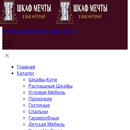
Whatsapp
Untapped
Telegram
Vk
Главная
Каталог
Шкафы-Купе
Распашные Шкафы
Угловая Мебель
Прихожие
Гостиные
Спальни
Гардеробные
Детская Мебель