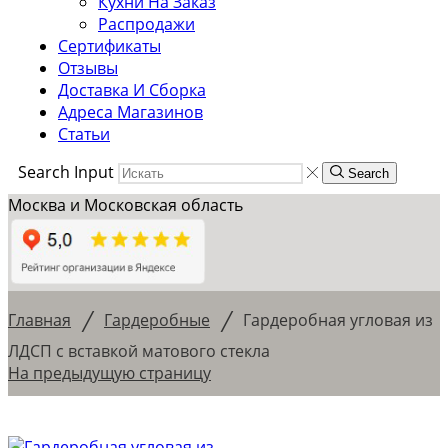
Кухни На Заказ
Распродажи
Сертификаты
Отзывы
Доставка И Сборка
Адреса Магазинов
Статьи
Search Input
Search
Москва и Московская область
/
/
Главная
Гардеробные
Гардеробная угловая из
ЛДСП с вставкой матового стекла
На предыдущую страницу