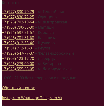
Контакты
+7 (977) 830-70-79
– м. Теплый стан
+7 (977) 830-72-25
– Одинцово
+7 (925) 702-10-64
– м. Дмитровская
+7 (903) 790-55-30
– Мытищи
+7 (964) 597-71-57
– Королев
+7 (926) 781-31-68
– Балашиха
+7 (925) 912-35-46
– Щелково
+7 (901) 712-13-91
– Реутов
+7 (925) 547-77-37
– Железнодорожный
+7 (903) 123-17-70
– Люберцы
+7 (926) 279-09-00
– м. Бибирево
+7 (925) 555-65-05
– м. Домодедовская
10:00 - 21:00 без перерывов и выходных
Обратный звонок
Instagram
Whatsapp
Telegram
Vk