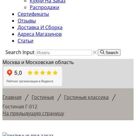
Кухни На Заказ
Распродажи
Сертификаты
Отзывы
Доставка И Сборка
Адреса Магазинов
Статьи
Search Input
Search
Москва и Московская область
/
/
/
Главная
Гостиные
Гостиные классика
Гостиная Г-012
На предыдущую страницу