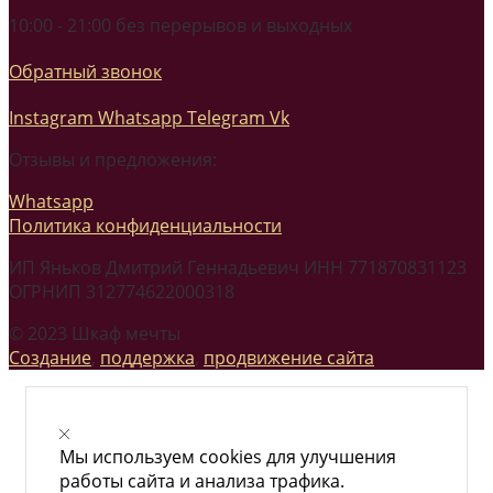
10:00 - 21:00 без перерывов и выходных
Обратный звонок
Instagram
Whatsapp
Telegram
Vk
Отзывы и предложения:
Whatsapp
Политика конфиденциальности
ИП Яньков Дмитрий Геннадьевич ИНН 771870831123
ОГРНИП 312774622000318
© 2023 Шкаф мечты
Создание
,
поддержка
,
продвижение сайта
Мы используем cookies для улучшения
работы сайта и анализа трафика.