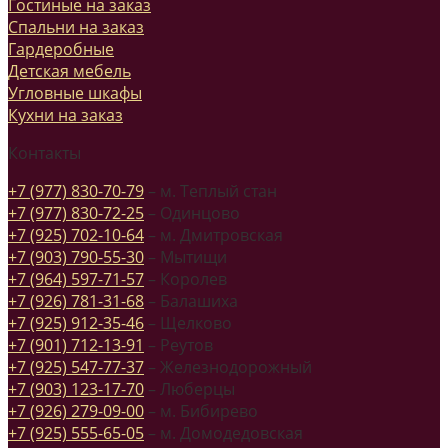
Гостиные на заказ
Спальни на заказ
Гардеробные
Детская мебель
Угловные шкафы
Кухни на заказ
Контакты
+7 (977) 830-70-79
– м. Теплый стан
+7 (977) 830-72-25
– Одинцово
+7 (925) 702-10-64
– м. Дмитровская
+7 (903) 790-55-30
– Мытищи
+7 (964) 597-71-57
– Королев
+7 (926) 781-31-68
– Балашиха
+7 (925) 912-35-46
– Щелково
+7 (901) 712-13-91
– Реутов
+7 (925) 547-77-37
– Железнодорожный
+7 (903) 123-17-70
– Люберцы
+7 (926) 279-09-00
– м. Бибирево
+7 (925) 555-65-05
– м. Домодедовская