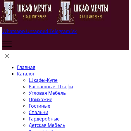
Whatsapp
Untapped
Telegram
Vk
Главная
Каталог
Шкафы-Купе
Распашные Шкафы
Угловая Мебель
Прихожие
Гостиные
Спальни
Гардеробные
Детская Мебель