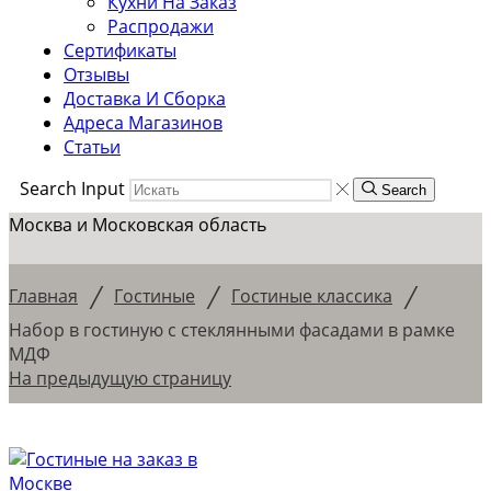
Кухни На Заказ
Распродажи
Сертификаты
Отзывы
Доставка И Сборка
Адреса Магазинов
Статьи
Search Input
Search
Москва и Московская область
/
/
/
Главная
Гостиные
Гостиные классика
Набор в гостиную с стеклянными фасадами в рамке
МДФ
На предыдущую страницу