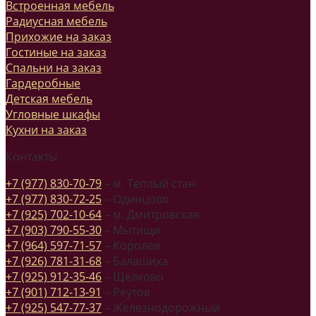
Встроенная мебель
Радиусная мебель
Прихожие на заказ
Гостиные на заказ
Спальни на заказ
Гардеробные
Детская мебель
Угловные шкафы
Кухни на заказ
Контакты
+7 (977) 830-70-79
– м. Теплый стан
+7 (977) 830-72-25
– Одинцово
+7 (925) 702-10-64
– м. Дмитровская
+7 (903) 790-55-30
– Мытищи
+7 (964) 597-71-57
– Королев
+7 (926) 781-31-68
– Балашиха
+7 (925) 912-35-46
– Щелково
+7 (901) 712-13-91
– Реутов
+7 (925) 547-77-37
– Железнодорожный