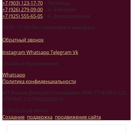
+7 (903) 123-17-70
– Люберцы
+7 (926) 279-09-00
– м. Бибирево
+7 (925) 555-65-05
– м. Домодедовская
10:00 - 21:00 без перерывов и выходных
Обратный звонок
Instagram
Whatsapp
Telegram
Vk
Отзывы и предложения:
Whatsapp
Политика конфиденциальности
ИП Яньков Дмитрий Геннадьевич ИНН 771870831123
ОГРНИП 312774622000318
© 2023 Шкаф мечты
Создание
,
поддержка
,
продвижение сайта