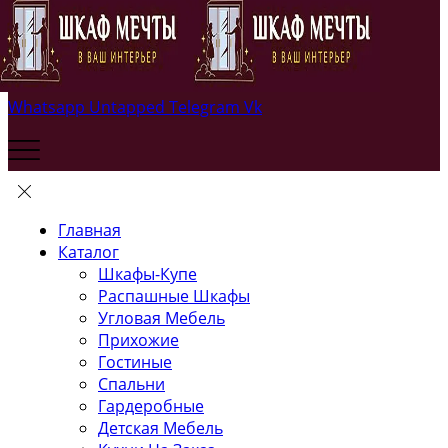
Whatsapp
Untapped
Telegram
Vk
Главная
Каталог
Шкафы-Купе
Распашные Шкафы
Угловая Мебель
Прихожие
Гостиные
Спальни
Гардеробные
Детская Мебель